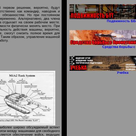
В первом решении, вероятно, будут
етственно как командир, наводчик и
м обязанностям. Но при постоянном
временно. Альтернативно, два члена
Подвижность Б
а отдыхает на своем рабочем месте.
имости физически менять место. При
льность действия машины, вероятно,
те, смогут снизить полное время для
а. Таким образом, управление машиной
аботу.
Средства борьбы с
Учебка
аиболее широко обсуждаемый аспект
связи между машинами для свободного
ляется обеспечение войск, ведущих