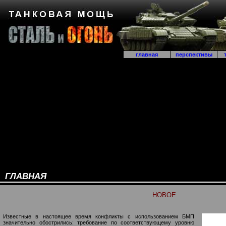
главная
перспективы
т
ГЛАВНАЯ
НОВОЕ
Известные в настоящее время конфликты с использованием БМП
значительно обострились: требование по соответствующему уровню