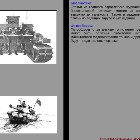
Библиотека
Статьи из главного отраслевого журна
бронетанковой техники», многие из к
высокую актуальность. Также в раздел
статьи из ведущих зарубежных изданий.
Фотообзоры
Фотообзоры с детальным описанием се
могут быть полезны любителям ист
масштабного моделирования танков и друг
будут представлены чертежи.
СПЕЦИАЛЬНЫЕ РУБ