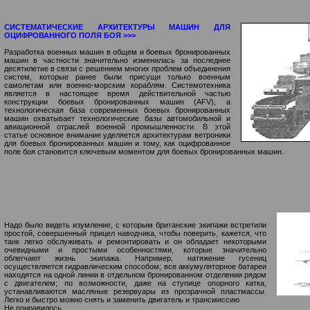
СИСТЕМАТИЧЕСКИЕ АРХИТЕКТУРЫ МАШИН ДЛЯ
ОЦИФРОВАННОГО ПОЛЯ БОЯ >>>
Разработка военных машин в общем и боевых бронированных
машин в частности значительно изменилась за последнее
десятилетие в связи с решением многих проблем объединения
систем, которые ранее были присущи только военным
самолетам или военно-морским кораблям. Системотехника
является в настоящее время действительной частью
конструкции боевых бронированных машин (AFV), а
технологическая база современных боевых бронированных
машин охватывает технологические базы автомобильной и
авиационной отраслей военной промышленности. В этой
статье основное внимание уделяется архитектурам ветроники
для боевых бронированных машин и тому, как оцифрованное
поле боя становится ключевым моментом для боевых бронированных машин.
Надо было видеть изумление, с которым британские экипажи встретили
простой, совершенный прицел наводчика, чтобы поверить, кажется, что
танк легко обслуживать и ремонтировать и он обладает некоторыми
очевидными и простыми особенностями, которые значительно
облегчают жизнь экипажа. Например, натяжение гусениц
осуществляется гидравлическим способом; все аккумуляторное батареи
находятся на одной линии в отдельном бронированном отделении рядом
с двигателем; по возможности, даже на ступице опорного катка,
устанавливаются масляные резервуары из прозрачной пластмассы.
Легко и быстро можно снять и заменить двигатель и трансмиссию.
Не понравилось