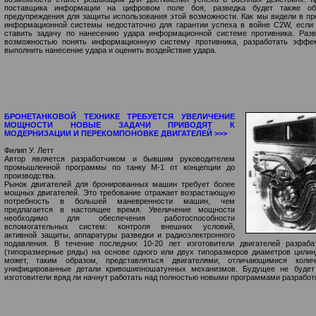
поставщика информации на цифровом поле боя, разведка будет также об
предупреждения для защиты использования этой возможности. Как мы видели в п
информационной системы недостаточно для гарантии успеха в войне С2W, если
ставить задачу по нанесению удара информационной системе противника. Разв
возможностью понять информационную систему противника, разработать эффе
выполнить нанесение удара и оценить воздействие удара.
БРОНЕТАНКОВОЙ ТЕХНИКЕ ТРЕБУЕТСЯ УВЕЛИЧЕНИЕ
МОЩНОСТИ НОВЫЕ ЗАДАЧИ ПРИВОДЯТ К
МОДЕРНИЗАЦИИ И ПЕРЕКОМПОНОВКЕ ДВИГАТЕЛЕЙ >>>
Филип У. Летт
Автор является разработчиком и бывшим руководителем
промышленной программы по танку М-1 от концепции до
производства.
Рынок двигателей для бронированных машин требует более
мощных двигателей. Это требование отражает возрастающую
потребность в большей маневренности машин, чем
предлагается в настоящее время. Увеличение мощности
необходимо для обеспечения работоспособности
вспомогательных систем: контроля внешних условий,
активной защиты, аппаратуры разведки и радиоэлектронного
подавления. В течение последних 10-20 лет изготовители двигателей разраб
(типоразмерные ряды) на основе одного или двух типоразмеров диаметров цили
может, таким образом, представляться двигателями, отличающимися кол
унифицированные детали кривошипношатунных механизмов. Будущее не будет 
изготовители вряд ли начнут работать над полностью новыми программами разработ