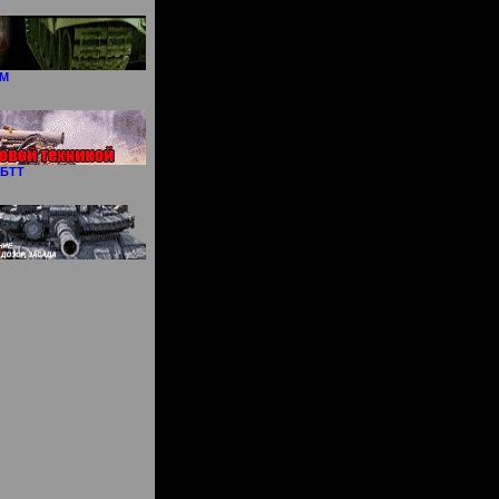
БМ
 БТТ