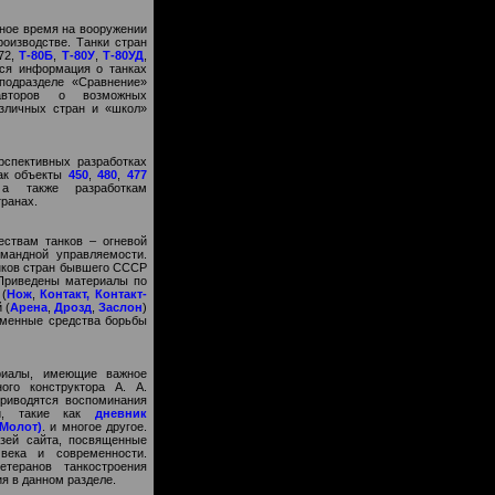
ное время на вооружении
оизводстве. Танки стран
-72,
Т-80Б
,
Т-80У
,
Т-80УД
,
ся информация о танках
подразделе «Сравнение»
авторов о возможных
азличных стран и «школ»
рспективных разработках
как объекты
450
,
480
,
477
а также разработкам
транах.
ствам танков – огневой
омандной управляемости.
нков стран бывшего СССР
 Приведены материалы по
(
Нож
,
Контакт, Контакт-
 (
Арена
,
Дрозд
,
Заслон
)
еменные средства борьбы
риалы, имеющие важное
ного конструктора А. А.
приводятся воспоминания
ий, такие как
дневник
(Молот)
. и многое другое.
зей сайта, посвященные
века и современности.
теранов танкостроения
я в данном разделе.