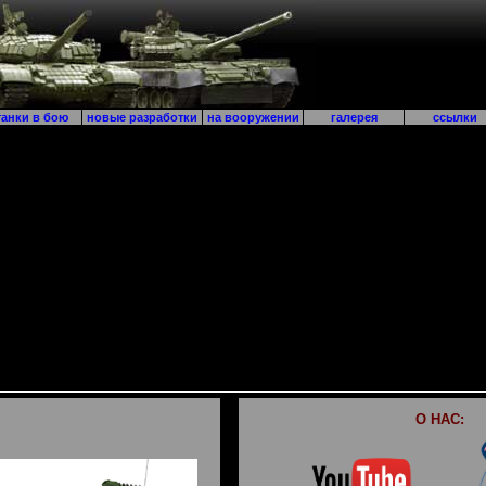
анки в бою
новые разработки
на вооружении
галерея
ссылки
О НАС: