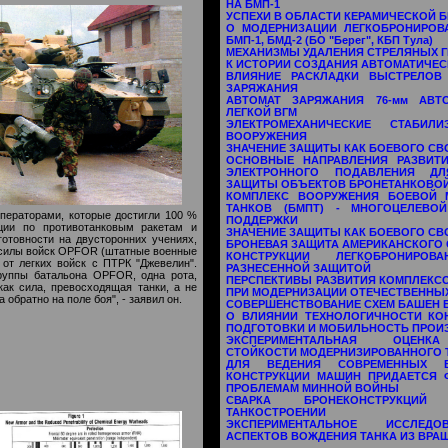
НА БМП-1
УСПЕХИ В ОБЛАСТИ КЕРАМИЧЕСКОЙ 
О МОДЕРНИЗАЦИИ ЛЕГКОБРОНИРОВ
БМП-1, БМД-2 (БО "Берег", КБП Тула)
МЕХАНИЗМЫ УДАЛЕНИЯ СТРЕЛЯНЫХ 
К ИСТОРИИ СОЗДАНИЯ АВТОМАТИЧЕ
ВЛИЯНИЕ РАСКЛАДКИ ВЫСТРЕЛОВ
ЗАРЯЖАНИЯ
АВТОМАТ ЗАРЯЖАНИЯ 76-мм АВТ
ЛЕГКОЙ ВГМ
ЭЛЕКТРОМЕХАНИЧЕСКИЕ СТАБИЛ
ВООРУЖЕНИЯ
ЗНАЧЕНИЕ ЗАЩИТЫ КАК БОЕВОГО СВ
ОСНОВНЫЕ НАПРАВЛЕНИЯ РАЗВИТИ
ЭЛЕКТРОННОГО ПОДАВЛЕНИЯ ДЛ
ЗАЩИТЫ ОБЪЕКТОВ БРОНЕТАНКОВОЙ
КОМПЛЕКС ВООРУЖЕНИЯ БОЕВОЙ
ТАНКОВ (БМПТ) - МНОГОЦЕЛЕВ
операторами, которые достигли 100 %
ПОДДЕРЖКИ
ции по противотанковым ракетам и
ЗНАЧЕНИЕ ЗАЩИТЫ КАК БОЕВОГО СВ
готовности на двусторонних учениях,
БРОНЕВАЯ ЗАЩИТА АМЕРИКАНСКОГО С
 силы войск OPFOR (штатные военные
КОНСТРУКЦИИ ЛЕГКОБРОНИР
 от легких войск с ПТРК "Джевелин".
РАЗНЕСЕННОЙ ЗАЩИТОЙ
руппы батальона OPFOR, одна рота,
ПЕРСПЕКТИВЫ РАЗВИТИЯ КОМПЛЕКСО
ак сила, превосходящая танки, а не
ПРИ МОДЕРНИЗАЦИИ ОТЕЧЕСТВЕННЫ
обратно на поле боя", - заявил он.
СОВЕРШЕНСТВОВАНИЕ СХЕМ БАШЕН 
О ВЛИЯНИИ ТЕХНОЛОГИЧНОСТИ КО
ПОДГОТОВКИ И МОБИЛЬНОСТЬ ПРОИ
ЭКСПЕРИМЕНТАЛЬНАЯ ОЦЕНК
СТОЙКОСТИ МОДЕРНИЗИРОВАННОГО Т
ДЛЯ ВЕДЕНИЯ СОВРЕМЕННЫХ В
КОНСТРУКЦИИ МАШИН ПРИДАЕТСЯ 
ПРОБЛЕМАМ МИННОЙ ВОЙНЫ
СВАРКА БРОНЕКОНСТРУКЦИ
ТАНКОСТРОЕНИИ
ЭКСПЕРИМЕНТАЛЬНОЕ ИССЛЕДО
АСПЕКТОВ ВОЖДЕНИЯ ТАНКА ИЗ ВР