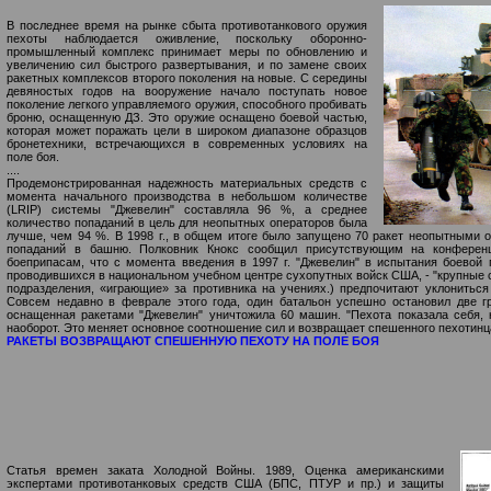
В последнее время на рынке сбыта противотанкового оружия
пехоты наблюдается оживление, поскольку оборонно-
промышленный комплекс принимает меры по обновлению и
увеличению сил быстрого развертывания, и по замене своих
ракетных комплексов второго поколения на новые. С середины
девяностых годов на вооружение начало поступать новое
поколение легкого управляемого оружия, способного пробивать
броню, оснащенную ДЗ. Это оружие оснащено боевой частью,
которая может поражать цели в широком диапазоне образцов
бронетехники, встречающихся в современных условиях на
поле боя.
....
Продемонстрированная надежность материальных средств с
момента начального производства в небольшом количестве
(LRIP) системы "Джевелин" составляла 96 %, а среднее
количество попаданий в цель для неопытных операторов была
лучше, чем 94 %. В 1998 г., в общем итоге было запущено 70 ракет неопытными 
попаданий в башню. Полковник Кнокс сообщил присутствующим на конферен
боеприпасам, что с момента введения в 1997 г. "Джевелин" в испытания боевой 
проводившихся в национальном учебном центре сухопутных войск США, - "крупные
подразделения, «играющие» за противника на учениях.) предпочитают уклониться
Совсем недавно в феврале этого года, один батальон успешно остановил две г
оснащенная ракетами "Джевелин" уничтожила 60 машин. "Пехота показала себя, к
наоборот. Это меняет основное соотношение сил и возвращает спешенного пехотинца 
РАКЕТЫ ВОЗВРАЩАЮТ СПЕШЕННУЮ ПЕХОТУ НА ПОЛЕ БОЯ
Статья времен заката Холодной Войны. 1989, Оценка американскими
экспертами противотанковых средств США (БПС, ПТУР и пр.) и защиты