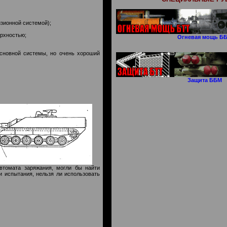
зионной системой);
ерхностью;
Огневая мощь Б
сновной системы, но очень хороший
Защита ББМ
томата за­ряжания, могли бы найти
испытания, нельзя ли ис­пользовать