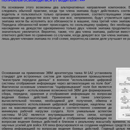
ПОПРОБУЕМ ОСВОБОДИТЬСЯ ОТ ВОДИТЕЛЯ ! >>>
На основании этого возможны два альтернативных направления компоновок. 
следовать обычной практике, когда три члена экипажа будут действовать соотв
водитель и пользоваться только органами управления, соответствующими эти
нахождении на дежурстве всех трех они все, непременно, будут утомляться одно
экипажа могли бы исполнять все обязанности в машине, пока третий член экипаж
Передача обязанностей может происходить по скользящему графику, без необход
нахождении на дежурстве одновременно только двух членов экипажа продолжите
значительно увеличится. Вероятно, также, что два члена экипажа, работая вмес
ответного действия по сравнению со случаем, когда дежурят все три члена экипаж
лишь двумя членами экипажа по этой схеме, вероятно,на самом деле улучшает ее р
Основанная на применении ЭВМ архитектура танка М-1А2 установила
стандарт для встроенных систем для преобразования промышленной
“магистрали передачи данных” в военное ”использование цифровой
системы отображения информации через автоматизацию на поле боя”.
Фактически основным элементом “оцифровывания” поля боя является
автоматизация - использование возможностей ЭВМ для формирования,
сбора, передачи, хранения и отображения информации по вопросам
ведения боевых действий. Применения в танке электронно-
вычислительной техники, необходимой для получения, обмена и
своевременного использования цифровой информации, нацелены как
раз на максимизацию автоматизации и соответственно снижение до
минимума рабочей нагрузки солдата. Хотя уникальным аспектом
системы М-1А2 является внутримашинная сеть связи, которая
обеспечивает автоматизацию функций и отображение информации по
вопросам ведения боевых действий в близком к реальному масштабу времени, н
научных усилий для войск XXI века фокусировался на создании надёжных средств 
обмена информацией по вопросам ведения боевых действий. Главный целью яв