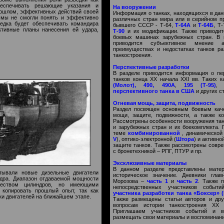
еспечивать решающие указания и
На вооружении
рошлом, эффективных действий своей
Информация о танках, находящихся в дан
 мы не смогли понять и эффективно
различных стран мира или в серийном пр
едка будет обеспечивать командира
бывшего СССР - Т-64,
Т-64А
и
Т-64Б
, Т
ктивные планы нанесения ей удара,
Т-90
и их модификации. Также приводит
боевых машинах зарубежных стран. В 
приводится субъективное мнение 
преимуществах и недостатках танков р
танкостроения.
Перспективные разработки
В разделе приводится информация о пе
танков конца XX начала XXI вв. Таких 
(Молот), 490, 490А
,
195 (Т-95)
, 
перспективного танка в США
и других с
Огневая мощь, защита, подвижность
Раздел посвящен основным боевым каче
мощи, защите, подвижности, а также к
Рассмотрены особенности вооружения та
и зарубежных стран и их боекомплекта.
теме
комбинированной
, динамической 
V
), оптико-электронной (
Штора
) и активной
защите танков. Также рассмотрены совр
с бронетехникой – РПГ, ПТУР и пр.
Эксклюзивные материалы
В данном разделе представлены мате
атывали новые дизельные двигатели
историческое значение. Дневники глав
ндра. Диапазон отдаваемой мощности
Морозова –
часть 1
и
часть 2
. Также 
ичеством цилиндров, но имеющими
непосредственных участников событ
копировать прошлый опыт, так как
участника разработки танка «Боксер» 
ки двигателей на ближайшем этапе.
Также размещены статьи авторов и дру
вопросам истории танкостроения XX 
Приглашаем участников событий и ве
размещать свои материалы и воспоминани