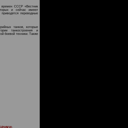
ла времен СССР «Вестник
оторых и сейчас имеют
е приводятся переводные
рийных танков, которые
ории танкостроения и
ой боевой техники. Также
РИКИ: