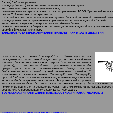
Башня, СУО и вооружение:
командир (видимо) не может навести на цель прицел наводчика;
нет стеклоочистителя на прицеле наводчика;
тепловизионная аппаратура очень плохая по сравнению с TOGS (британской теплови
снятие TLS занимает около трех часов;
открытый высокого профиля прицел наводчика с большой, уязвимой стеклянной пов
командир имеет лишь ограниченное управление и контроль за пушкой и башней;
недостаточно надежная электросистема, особенно в башне;
очень ограниченная дублирующая система управления пушкой в случае отказа о
аварийный ударный механизм;
ТАНКОВАЯ РОТА ВЕЛИКОБРИТАНИИ ПРОБУЕТ ТАНК М-1А1 В ДЕЙСТВИИ
Если считать, что танки "Леопард-1" со 105-мм пушкой, ис­
пользуемые в мотопехотных бригадах как противотанковые боевые
машины, больше не соответствуют угрозе (что, вероятно, нельзя
отрицать), то для такого боевого применения следовало бы
предусмотреть простую противотанковую боевую машину
безбашенного типа с новой пушкой увеличенного калибра. С
компонентами движи­теля танков "Леопард-1" или "Леопард-2",
простой СУО и автоматом заряжания в виде ленточного досылателя
ею могла бы быть двух­местная машина. На фронтальной стороне и
на крыше можно было бы реализовать достаточную защиту. За исключением ав
применение принятые на вооружение узлы. При этом можно было бы еще провести 
досылатель из переоснащенной башни танка "Леопард-2".
ВОЗМОЖНОСТИ ПОВЫШЕНИЯ БОЕСПОСОБНОСТИ ТАНКА "ЛЕОПАРД-2"