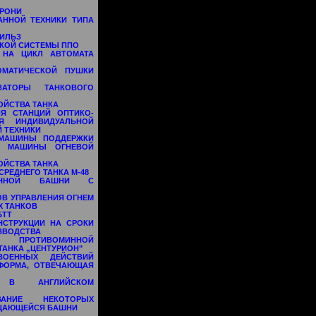
БРОНИ
АННОЙ ТЕХНИКИ ТИПА
ГИЛЬЗ
СКОЙ СИСТЕМЫ ППО
 НА ЦИКЛ АВТОМАТА
ОМАТИЧЕСКОЙ ПУШКИ
ИЗАТОРЫ ТАНКОВОГО
ОЙСТВА ТАНКА
Я СТАНЦИЙ ОПТИКО-
Я ИНДИВИДУАЛЬНОЙ
 ТЕХНИКИ
 МАШИНЫ ПОДДЕРЖКИ
ОЙ МАШИНЫ ОГНЕВОЙ
ОЙСТВА ТАНКА
РЕДНЕГО ТАНКА М-48
ОВАННОЙ БАШНИ С
В УПРАВЛЕНИЯ ОГНЕМ
Х ТАНКОВ
БТТ
НСТРУКЦИИ НА СРОКИ
ЗВОДСТВА
А ПРОТИВОМИННОЙ
АНКА „ЦЕНТУРИОН"
ОЕННЫХ ДЕЙСТВИЙ
ФОРМА, ОТВЕЧАЮЩАЯ
Й В АНГЛИЙСКОМ
ВАНИЕ НЕКОТОРЫХ
АЩАЮЩЕЙСЯ БАШНИ