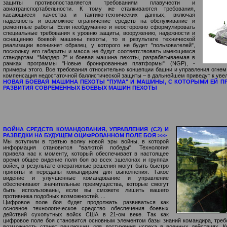
защиты противопоставляется требованиям плавучести и
авиатранспортабельности. К тому же сталкиваются требования,
касающиеся качества и тактико-технических данных, включая
надежность и возможное ограничение средств на обслуживание и
ремонтные работы. Если необдуманно и неосторожно сформулировать
специальные требования к уровню защиты, вооружению, надежности и
оснащению боевой машины пехоты, то в результате технической
реализации возникнет образец, у которого не будет "пользователей",
поскольку его габариты и масса не будут соответствовать имеющимся
стандартам. "Мардер 2" и боевая машина пехоты, разрабатываемая в
рамках программы "Новые бронированные платформы" (NGР), -
примеры этого. Все требования относительно концепции башни и управления огнем
компенсация недостаточной баллистической защиты – в дальнейшем приведут к уве
НОВАЯ БОЕВАЯ МАШИНА ПЕХОТЫ "ПУМА" И МАШИНЫ, С КОТОРЫМИ ЕЙ П
РАЗВИТИЯ СОВРЕМЕННЫХ БОЕВЫХ МАШИН ПЕХОТЫ
ВОЙНА СРЕДСТВ КОМАНДОВАНИЯ, УПРАВЛЕНИЯ (С2) И
РАЗВЕДКИ НА БУДУЩЕМ ОЦИФРОВАННОМ ПОЛЕ БОЯ >>>
Мы вступили в третью волну новой эры войны, в которой
информация становится "валютой победы". Технология
привела нас к моменту, который обеспечивает в настоящее
время общее видение поля боя во всех эшелонах и группах
войск, в результате оперативные решения могут быть быстро
приняты и переданы командирам для выполнения. Такое
видение и улучшенные командование и управление
обеспечивают значительные преимущества, которые смогут
быть использованы, если вы сможете лишить вашего
противника подобных возможностей. ...
Цифровое поле боя будет продолжать развиваться как
основное технологическое средство обеспечения боевых
действий сухопутных войск США в 21-ом веке. Так как
цифровое поле боя становится основным элементом базы знаний командира, треб
возможность станет решающим для достижения успеха в военных действиях. К