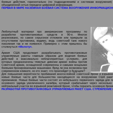
боевые действия, горизонтально (по подразделениям и системам вооружения
объединенной сетью передачи цифровой информации.
ПЕРВАЯ В МИРЕ НАЗЕМНАЯ БОЕВАЯ СИСТЕМА ВООРУЖЕНИЯ ИНФОРМАЦИОН
Любопытный материал про американские программы по
разработке противотанковых средств в 90-е. Многое
реализовано, но самое серьезное отложили или прикрыли за
отсутствием противника, видимо, ведь советский танк нового
поколения так и не появился. Примерно с этим пришлось бы
столкнуться
«Молоту».
…
Армия CШA продолжает разрабатывать противотанковые
управляемые ракеты главным образом для ведения боевых
действий в максимально неблагоприятных условиях, для
которых предназначены тяжелые дивизии армии: войны против
Советской армии, оснащенной современны и самыми мощными
боевыми бронированными машинами. Вряд ли она возможна при
современном климате, но кто знает, что произойдет в будущем?
Для повышения вероятности пробивания многослойной советской брони и взрывно
новые боевые части для большинства находящихся на вооружении США ракет
преемников. Новые боевые части сос­тоят из небольшого первичного заряда для 
основного заряда увеличенного калибра, который срабатывает через несколько
нейтральный участок во взрывной реактивной броне, чтобы поразить основную брон
РАЗРАБОТКИ ПРОТИВОТАНКОВЫХ УПРАВЛЯЕМЫХ РАКЕТ CШA. СТРЕМЛЕНИЕ