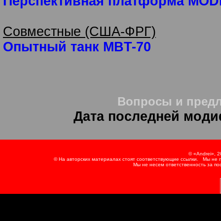
Перспективная платформа MOD
Совместные (США-ФРГ)
Опытный танк MBT-70
Вопросы и предл
Дата последней мод
© «Andrei», 
© На авторских материалах стоят соответствующие ссылки. Мы не п
Мы не несем ответственность за по
А