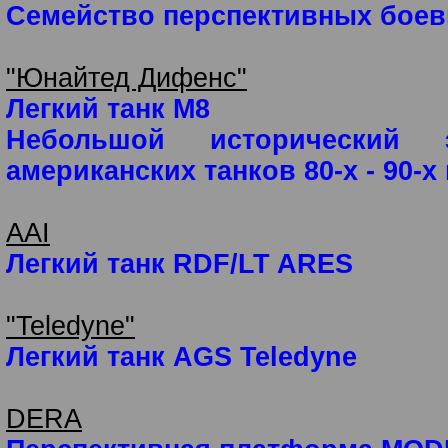
Семейство перспективных бое
"Юнайтед Дифенс"
Легкий танк M8
Небольшой исторический 
американских танков 80-х - 90-х
AAI
Легкий танк RDF/LT ARES
"Teledyne"
Легкий танк AGS Teledyne
DERA