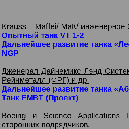
Krauss – Maffei/ МаК/ инженерное
Опытный танк VT 1-2
Дальнейшее развитие танка «Лео
NGP
Дженерал Дайнемикс Лэнд Систем
Рейнметалл (ФРГ) и др.
Дальнейшее развитие танка «Абр
Танк FMBT (Проект)
Boeing и Science Applications I
сторонних подрядчиков.