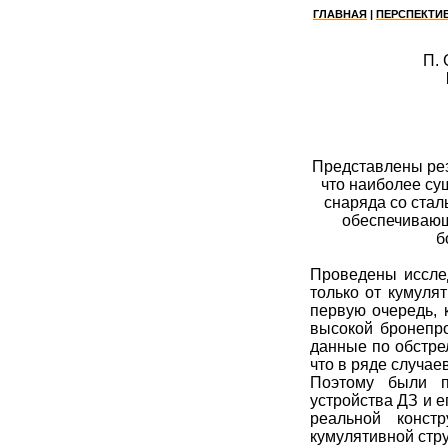
ГЛАВНАЯ
|
ПЕРСПЕКТИ
П
.
Представлены рез
что наиболее су
снаряда со стал
обеспечивающ
б
Проведены исслед
только от кумуля
первую очередь,
высокой
бронепр
данные по обстре
что в ряде случа
Поэтому были п
устройства ДЗ и 
реальной конст
кумулятивной стру