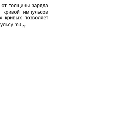
 от толщины заряда
я кривой импульсов
их кривых позволяет
пульсу
mυ
.
п