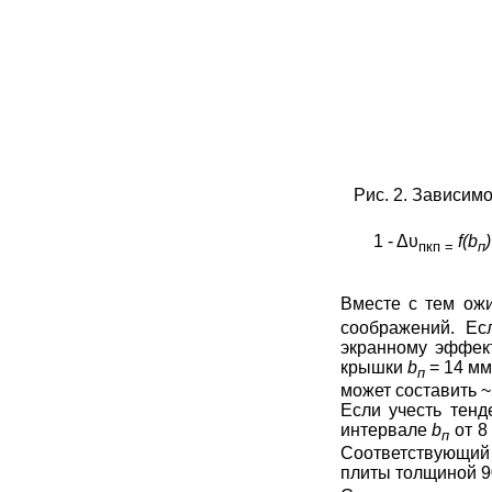
Рис. 2. Зависи
1 -
Δυ
f
(
b
)
пкп
=
п
Вместе с тем ож
соображений. Ес
экранному эффект
крышки
b
= 14 мм
п
может составить ~
Если учесть тенд
интервале
b
от 8
п
Соответствующий
плиты толщиной 9