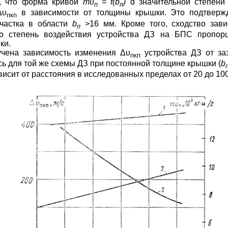
ь, что форма кривой
mυ
=
f
(
b
)
d
значительной степени 
п
п
Δυ
в зависимости от толщины крышки. Это подтверж
пкп
участка в области
b
>16 мм. Кроме того, сходство зави
п
то степень воздействия устройства ДЗ на БПС пропор
ки.
лучена зависимость изменения
Δυ
устройства ДЗ от заз
пкп
ь для той же схемы ДЗ при постоянной толщине крышки (
b
висит от расстояния в исследованных пределах от 20 до 10