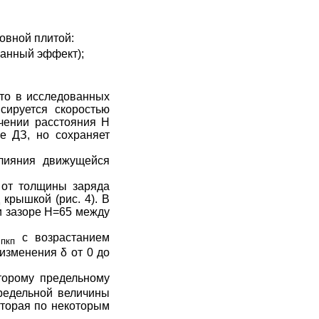
овной плитой:
кранный эффект);
что в исследованных
сируется скоростью
чении расстояния Н
е ДЗ, но сохраняет
лияния движущейся
 от толщины заряда
крышкой (рис. 4). В
и зазоре Н=65 между
υ
с возрастанием
пкп
 изменения
δ
от 0 до
торому предельному
редельной величины
оторая по некоторым