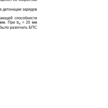
в детонации зарядов
щающей способности
 мм. При
b
= 20 мм
п
было разогнать БПС