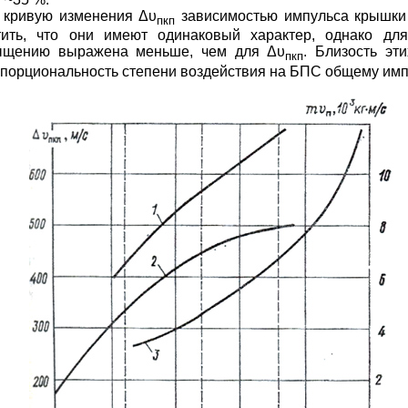
ь кривую изменения
Δυ
зависимостью импульса крышки
пкп
тить, что они имеют одинаковый характер, однако дл
сыщению выражена меньше, чем для
Δυ
. Близость эт
пкп
порциональность степени воздействия на БПС общему им