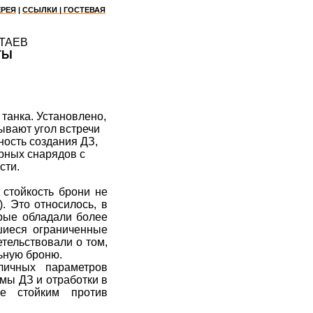
ЕРЕЯ
|
ССЫЛКИ |
ГОСТЕВАЯ
ОТАЕВ
ТЫ
танка. Установлено,
ывают угол встречи
ость создания ДЗ,
рных
снарядов с
сти.
стойкость брони не
. Это относилось, в
рые обладали более
шиеся ограниченные
тельствовали о том,
ьную броню.
личных параметров
мы ДЗ и отработки в
же стойким против