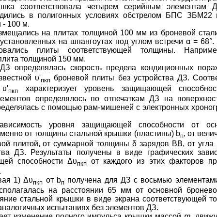
шка соответствовала четырем серийным элементам Д
дились в полигонных условиях обстрелом БПС ЗБМ22 
- 100 м.
змещались на плитах толщиной 100 мм из броневой стал
, установленных на шпангоутах под углом встречи
α
= 68°.
ьзовались плиты соответствующей толщины. Напри
плита толщиной 150 мм.
ДЗ определялась скорость предела кондиционных пор
известной
υ
'
броневой плиты без устройства ДЗ. Соотв
пкп
υ
'
характеризует уровень защищающей способнос
пкп
ементов определялось по отпечаткам ДЗ на поверхнос
еделялась с помощью рам-мишеней с электронных хроног
зависимость уровня защищающей способности от ос
 именно от толщины стальной крышки (пластины)
b
, от вел
п
вой плитой, от суммарной толщины
δ
зарядов
ВВ
, от угла
тва ДЗ. Результаты получены в виде графических зави
щей способности
Δυ
от каждого из этих факторов пр
пкп
.
вая 1)
Δυ
от
b
получена для ДЗ с восьмью элементами
пкп
п
сполагалась на расстоянии 65 мм от основной бронев
яние стальной крышки в виде экрана соответствующей т
аналогичных испытаниях без элементов ДЗ.
ает изменение полного импульса крышки массой
m
, движ