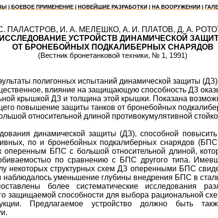
ВЫ
|
БОЕВОЕ ПРИМЕНЕНИЕ
|
НОВЕЙШИЕ РАЗРАБОТКИ
|
НА ВООРУЖЕНИИ
|
ГАЛ
 С.
П
АЛАСТРОВ, И. А. МЕЛЕ
Ш
КО, А. И. ПЛАТОВ, Д. А. РОТ
ИССЛЕДОВАНИЕ УСТРОЙСТВ ДИНАМИЧЕСКОЙ ЗАЩИ
ОТ БРОНЕБОЙНЫХ ПОДКАЛИБЕРНЫХ СНАРЯДОВ
(Вестник бронетанковой техники, № 1, 1991)
ультаты полигонных испытаний динамической защиты (ДЗ)
щественное, влияние на защищающую способность ДЗ оказ
ьной крышкой ДЗ и толщина этой
крышки.
Показана возможн
его повышение защиты танков от бронебойных
подкалибе
ольшой относительной длиной
противокумулятивной
стойко
ования динамической защиты (ДЗ), способной повысить 
тивных,
по
и бронебойных
подкалиберных
снарядов (БПС)
 к
оперенным
БПС с большой относительной длиной, кото
обиваемостыо
по сравнению с БПС другого типа. Имев
лу некоторых структурных схем ДЗ
оперенными
БПС свиде
ев наблюдалось уменьшение глубины внедрения БПС в стал
оставлены более систематические исследования раз
его защищаемой способности для выбора рациональной схе
рукции. Предлагаемое устройство должно быть так
и.