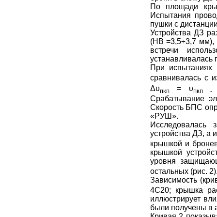
По площади кры
Испытания прово
пушки с дистанции 
Устройства ДЗ ра
(НВ =3,5÷3,7 мм)
встречи испол
устанавливалась 
При испытаниях 
сравнивалась с 
Δυ
=
υ
пкп
пкп
-
Срабатывание эл
Скорость БПС опр
«РУШ».
Исследовалась 
устройства ДЗ, а
крышкой и броне
крышкой устройс
уровня защищаю
остальных (рис. 2)
Зависимость (кри
4С20; крышка ра
иллюстрирует вли
были получены в 
Кривая 2 показыв