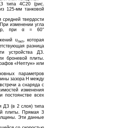
З типа 4С20 (рис.
из 125-мм танковой
и средней твердости
 При изменении угла
мер, при
α
= 60°
ажений
υ
, которая
пкп
етствующая разница
ти устройства ДЗ.
ти броневой плиты.
рафов «Нептун» или
новных параметров
ичины зазора Н между
 встречи а снаряда с
симостей изменения
и постоянстве всех
 ДЗ (в 2 слоя) типа
ой плиты.
Прямая
3
олщины. Эти данные
ущейся со скоростью