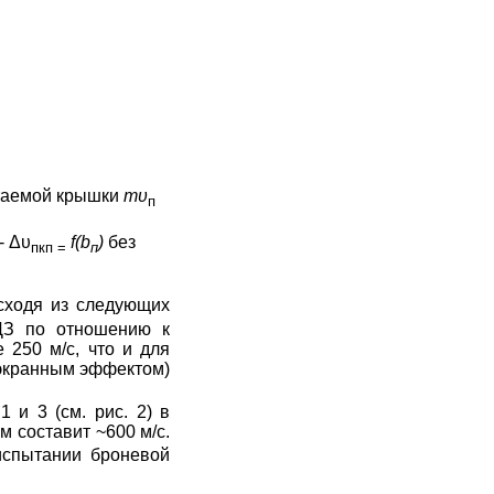
таемой крышки
mυ
п
 -
Δυ
f
(
b
)
без
пкп
=
п
сходя из следующих
 ДЗ по отношению к
250 м/с, что и для
 экранным эффектом)
 и 3 (см. рис. 2) в
м составит ~600 м/с.
испытании броневой