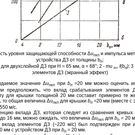
мость уровня защищающей способности
Δυ
и импульса ме
пкп
устройства ДЗ от толщины
b
:
п
для двухслойной ДЗ при
H
= 65 мм,
α
= 68°; 2
-
mυ
f
(
b
)
; 3
п
=
п
элементов ДЗ (экранный эффект)
идаемое значение
Δυ
при
b
=20 мм можно оценить и
пкп
п
ли предположить, что вклад срабатывания элементов
у для крышки толщиной 20 мм составит примерно те же 
, то общая величина
Δυ
для крышки
b
=20 мм (вместе с
пкп
п
550 м/
с
.
енцию вклада ДЗ, которая следует из сравнения кривых 1
 до 16 мм, можно ожидать, что величина
Δυ
для
b
= 20 м
пкп
п
 вклад элементов ДЗ (~220 м/с) был подтвержден при 
0 мм с устройством ДЗ при
b
= 20 мм.
п