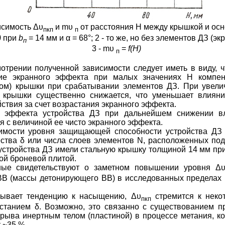
висимость
Δυ
и
mυ
от расстояния Н между крышкой и осн
пкп
п
)
при
b
= 14 мм и
α
= 68°; 2 - то же, но без элементов ДЗ (э
п
3 -
mυ
=
f
(
H
)
п
отрении полученной зависимости следует иметь в виду, 
ие экранного эффекта при малых значениях Н компен
сом) крышки при срабатывании элементов ДЗ. При увели
я крышки существенно снижается, что уменьшает влияни
ствия за счет возрастания экранного эффекта.
о эффекта устройства ДЗ при дальнейшем снижении в
 с величиной ее чисто экранного эффекта.
имости уровня защищающей способности устройства ДЗ
ества
δ
или числа слоев элементов N, расположенных под 
устройства ДЗ имели стальную крышку толщиной 14 мм пр
ой броневой плитой.
ные свидетельствуют о заметном повышении уровня
Δ
ВВ
(массы детонирующего ВВ) в исследованных пределах
зывает тенденцию к насыщению,
Δυ
стремится к неко
пкп
астанием
δ
. Возможно, это связанно с существованием п
зрыва инертным телом (пластиной) в процессе метания, к
 ~35 %.