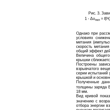
Рис. 3. За
1 -
Δυ
=
f
(
H
пкп
Однако при рассм
условиях снижен
метания (импуль
скорость метани
общий эффект дей
Величина общег
крышки сближается
Построены завис
взрывчатого вещ
серии испытаний 
крышкой и основн
Полученные дан
толщины заряда
18 мм.
Вид кривой пока
значению с возр
отбора энергии в
оценкам достигает