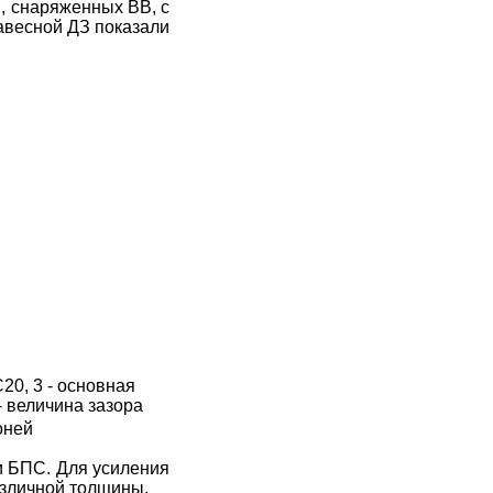
З, снаряженных
ВВ
, с
авесной
ДЗ показали
20, 3 - основная
- величина зазора
оней
и
БПС. Для усиления
азличной толщины.