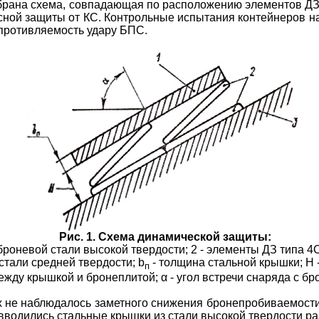
брана схема, совпадающая по расположению элементов Д
сной защиты от КС. Контрольные испытания контейнеров
н
противляемость удару БПС.
Рис. 1. Схема динамической защиты:
 броневой стали высокой твердости; 2 - элементы ДЗ типа 4С
стали средней твердости;
b
- толщина стальной крышки; Н 
п
ежду крышкой и бронеплитой;
α
- угол встречи снаряда с бр
х не наблюдалось заметного снижения
бронепробиваемост
 вводились стальные крышки из стали высокой твердости р