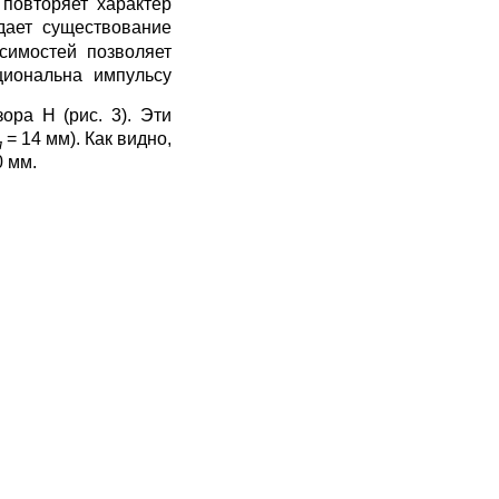
повторяет характер
дает существование
симостей позволяет
циональна импульсу
ора Н (рис. 3). Эти
= 14 мм). Как видно,
п
0 мм.