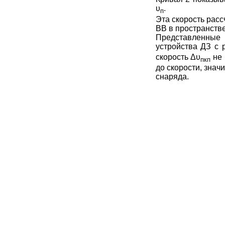
υ
.
п
Эта скорость рас
ВВ
в пространств
Представленные 
устройства ДЗ с 
скорость
Δυ
не 
пкп
до скорости, зна
снаряда.