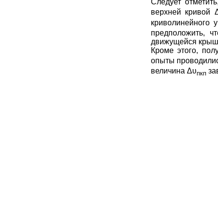
Следует отметит
верхней кривой
криволинейного 
предположить, ч
движущейся крыш
Кроме этого, по
опыты проводилис
величина
Δυ
за
пкп