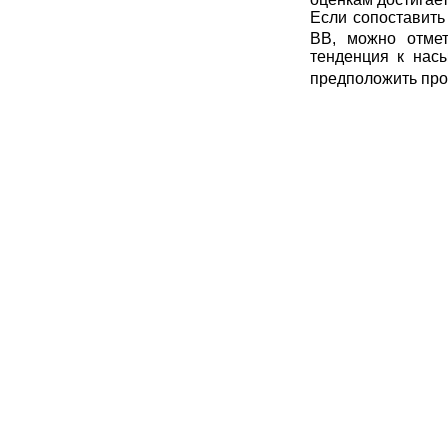
Если сопоставит
ВВ
, можно отме
тенденция к на
предположить про