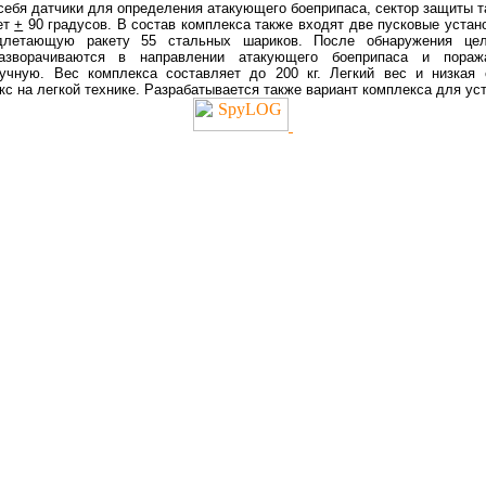
себя датчики для определения атакующего боеприпаса,
сектор защиты т
ет
+
90 градусов. В состав комплекса также входят две пусковые устан
длетающую ракету 55 стальных шариков. После обнаружения цел
зворачиваются в направлении атакующего боеприпаса и поража
учную
. Вес комплекса составляет до
200 кг
. Легкий вес и низкая 
кс на легкой технике. Разрабатывается
также
вариант
комплекса
для
ус