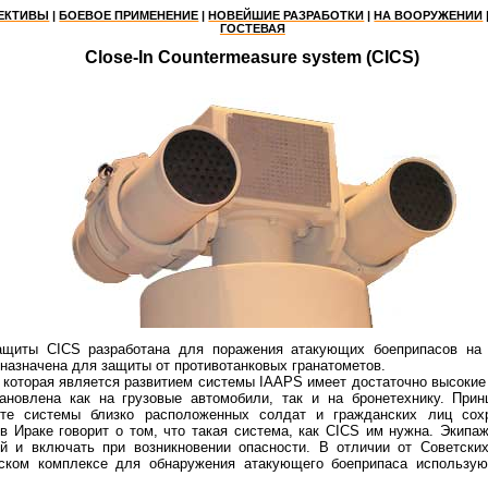
ЕКТИВЫ
|
БОЕВОЕ ПРИМЕНЕНИЕ
|
НОВЕЙШИЕ РАЗРАБОТКИ
|
НА ВООРУЖЕНИИ
ГОСТЕВАЯ
Close-In Countermeasure system (CICS)
ащиты CICS разработана для поражения атакующих боеприпасов на 
назначена для защиты от противотанковых гранатометов.
 которая
является развитием системы
IAAPS
имеет
достаточно высокие 
ановлена как на грузовые автомобили, так и на бронетехнику. Прин
оте системы близко расположенных солдат и гражданских лиц сох
в Ираке говорит о том, что такая система, как CICS им нужна. Экипа
й и включать при возникновении опасности. В отличи
и
от Советских
ском комплексе для обнаружения атакующего боеприпаса использую