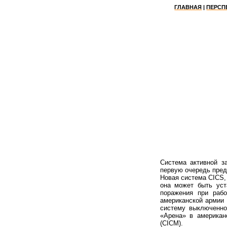
ГЛАВНАЯ
|
ПЕРСП
Система активной з
первую очередь пред
Новая система CICS,
она может быть уст
поражения при раб
американской армии 
систему выключенно
«Арена» в американ
(
CICM
).