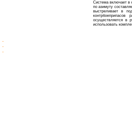
Система включает в 
по азимуту составля
выстреливает в по
контрбоеприпасов
ра
осуществляется в
р
использовать компле