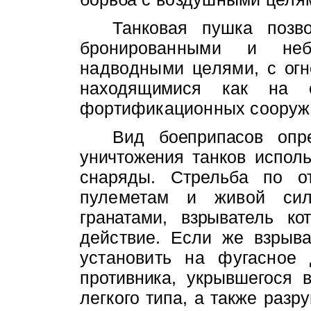
Танковая пушка позв
брониро­
ванными и неб
надводными целями,
с ог
находящимися как на о
фортификационных сооруж
Вид боеприпасов опр
уничтожения
танков испол
снаряды. Стрельба
по о
пулеметам и живой сил
гранатами, взрыватель кот
действие. Если же взрыва
установить на фугасное 
противника, укрывшегося
легкого типа, а также раз