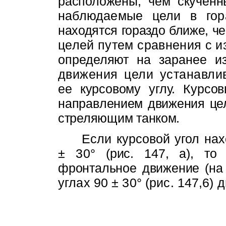
расположены, чем скучен
наблюдаемые цели в го
находятся гораздо ближе, ч
целей путем сравнения с 
определяют на заранее из
движения цели устанавли
ее курсовому углу. Курсо
направ­
лением движения це
стреляющим танком.
Если курсовой угол на
±
30°
(рис. 147, а), то
фронтальное движение
(на
углах 90 ± 30° (рис. 147,6)
д