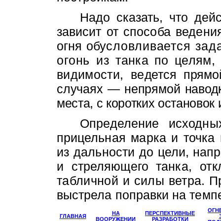
Надо сказать, что дей
зависит
от способа ведени
огня обу­
словливается зада
огонь из
танка по целям,
видимости, ве­
дется прямо
случаях — непрямой
навод
места, с коротких остановок и
Определение исходных
прицель­
ная марка и точка 
из дальности
до цели, нап
и стреляющего тан­
ка, от
табличной и силы ветра.
П
выстрела поправки на темпе
ОГН
НА
ПЕРСПЕКТИВНЫЕ
ГЛАВНАЯ
ВООРУЖЕНИИ
РАЗРАБОТКИ