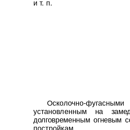
и т. п.
Осколочно-фугасны
установленным
на замед
долговременным огневым со
постройкам.