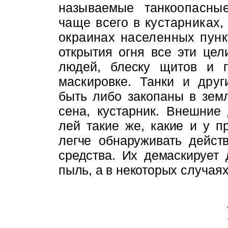
называемые танко­
опасны
чаще всего в кустарниках,
окраинах населенных пун
открытия огня все эти це
людей, блеску щитов и п
маскировке. Танки и друг
быть либо закопаны в зем
сена, кустарник. Внешние
лей такие же, какие и у п
легче обнаруживать дейс
средства. Их
демаскирует 
пыль, а в некоторых
случая