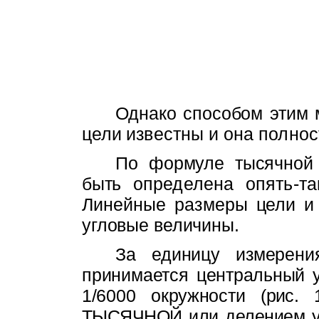
Однако способом этим 
цели
известны и она полнос
По формуле тысячной
быть опре­
делена опять-т
Линейные
размеры
цели и
угловые
величины.
За единицу измерени
принимается
центральный у
1/6000 окружности
(рис.
ТЫСЯЧНОЙ
или делением у