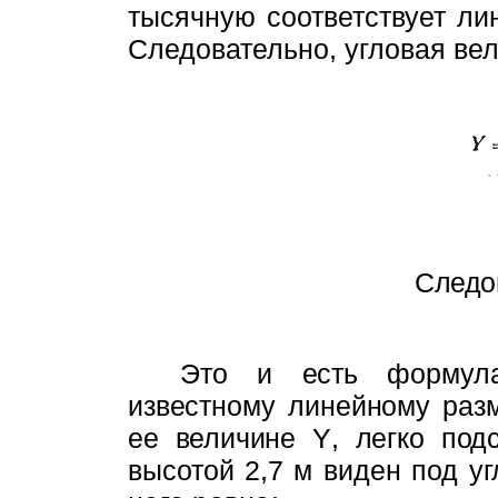
тысячную соответствует ли
Следовательно, угловая ве
Следо
Это и есть формула
известному ли­
нейному раз
ее величине
Y
,
легко
под
высотой
2,7
м
виден под у