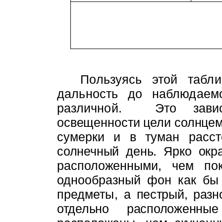
Пользуясь этой табли
дальность
до наблюдаем
различной.
Это зав
освещенности цели солнцем,
сумерки и в туман расст
солнечный день. Ярко ок
расположенными, чем пок
однооб­
разный фон как бы
предметы, а
пестрый, раз
отдельно располо­
женны