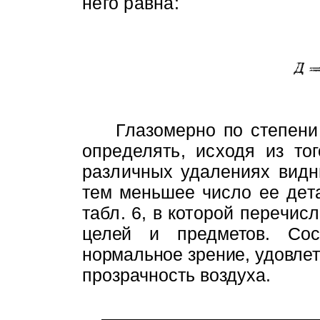
него равна:
Глазомерно по степени
опре­
делять, исходя из то
различных
удалениях видн
тем меньшее число
ее дет
табл. 6, в которой пере­
числ
целей и предметов. Сост
нормальное зрение, удовле
прозрачность воздуха.