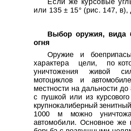
Если же курсовые угл
или
135 ± 15° (рис. 147,
в),
Выбор оружия, вида 
огня
Оружие и боеприпас
характера
цели,
по кот
уничтожения
живой
си
мотоциклов и автомобиле
местности на дальности до
с пушкой или из курсового
крупнокалиберный зенитный 
1000
м
можно уничтожа
автомобили. Основное же 
борьба
с воздушными целя