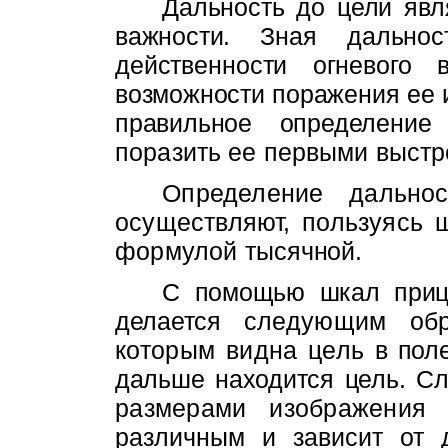
Дальность до цели явл
важности.
Зная дально
действенности огневого
возможности поражения ее и
правильное определени
поразить ее первыми выстр
Определение дально
осуществля­ют, пользуясь
формулой ты­
сячной.
С помощью шкал приц
делается
следующим обр
которым видна цель
в пол
дальше находится цель.
Сл
размерами изображени
различным и зависит от