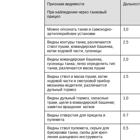
Признаки видимости
Дальност
При наблюдении через танковый
прицел
Можно опознать танки и самоходно-
3,0
артиллерийские установки
Видны контуры танка; различаются
2,5
ствол пуш­ки, командирская башен­ка,
катки ходовой части, гусеницы
Видны командирская башенка,
2,0
гусеницы танка; легко определить тип
танка; различается маска пушки
Видны ствол и маска пушки, катки
1.5
ходовой части и смотровой при­бор
механика-водителя; различается
дульный тормоз
Видны дульный тормоз, запасные
1,0
траки, щели в командирской башенке;
заметно вращение
катков
Видны отверстия для прицела и
0.7
пулемета
Видны ствол пулемета, серьги для
0,5
буксировки танка, скобы для креп­
ления шанцевого инстру­мента