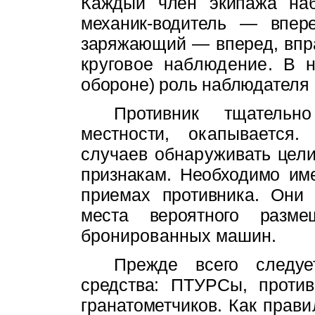
Каждый член экипа­
жа наб
механик-водитель — впер
заряжающий — вперед, впр
круговое наблюдение. В 
обороне) роль наблюдателя
Противник тщательн
местности,
окапывается.
случаев обнаруживать
цел
признакам. Необходимо и
приемах противника. Они
места вероятного разм
бронированных машин.
Прежде всего следуе
средства:
ПТУРСы, против
гранатометчиков.
Как прави