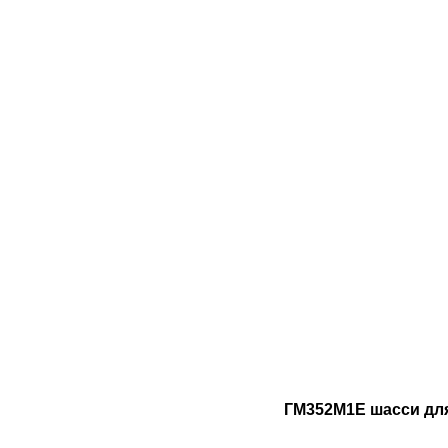
ГМ352М1Е шасси дл