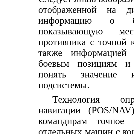
отображенной на д
информацию о бо
показывающую мест
противника с точной 
также информацией
боевым позициям и 
понять значение 
подсистемы.
Технология опр
навигации (РО
S
/
NAV
командирам точное 
отдельных машин с ко