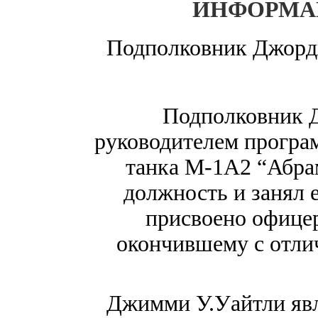
ИНФОРМА
Подполковник Джорд
Подполковник 
руководителем програ
танка М-1А2 “Абрам
должность и занял е
присвоено офицер
окончившему с отли
Джимми У.Уайтли яв