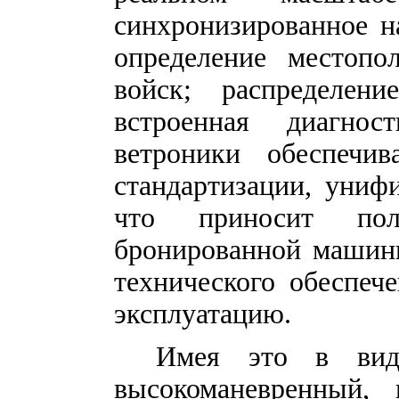
синхронизированное н
определение местопо
войск; распределе
встроенная диагнос
ветроники обеспечи
стандартизации, униф
что приносит по
бронированной машины
технического обеспече
эксплуатацию.
Имея это в виду
высокоманевренный, 