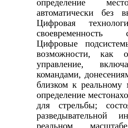
определение место
автоматически без в
Цифровая техноло
своевременность с
Цифровые подсистем
возможности, как о
управление, вклю
командами, донесения
близком к реальному 
определение местонах
для стрельбы; состо
разведывательной 
реальном масшта