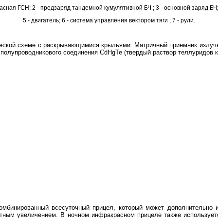
асная ГСН; 2 - предзаряд тандемной кумулятивной БЧ ; 3 - основной заряд БЧ; 
5 - двигатель; 6 - система управления вектором тяги ; 7 - рули.
еской схеме с раскрывающимися крыльями. Матричный приемник излуче
з полупроводникового соединения CdHgTe (твердый раствор теллуридов к
комбинированный всесуточный прицел, который может дополнительно 
атным увеличением. В ночном инфракрасном прицеле также использует