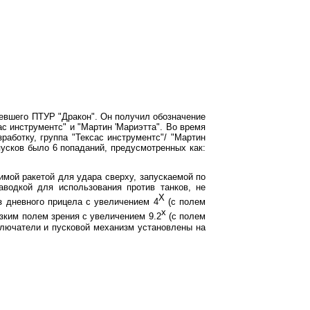
ревшего ПТУР "Дракон". Он получил обозначение
с инструментс" и "Мартин 'Мариэтта". Во время
работку, группа "Тексас инструментс"/ "Мартин
пусков было 6 попаданий, предусмотренных как:
симой ракетой для удара сверху, запускаемой по
водкой для использования против танков, не
X
з дневного прицела с увеличением 4
(с полем
x
 узким полем зрения с увеличением 9.2
(с полем
ключатели и пусковой м
exa
низм установлены на