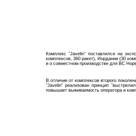
Комплекс "Javelin" поставлялся на экс
комплексов, 360 ракет), Иордании (30 ко
и о совместном производстве для ВС Норв
В отличие от комплексов второго поколен
"Javelin" реализован принцип "выстрел
повышает выживаемость оператора и комп