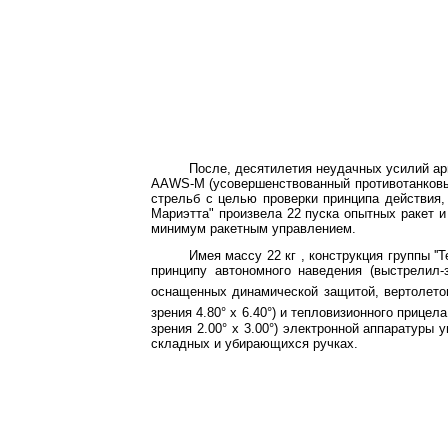
После, десятилетия неудачных усилий а
A
AWS
-
M
(усовершенствованный противотанковы
стрельб с целью проверки принципа действия, 
Мариэтта" произвела 22 пуска опытных ракет и
минимум ракетным управле­нием.
Имея массу
22 кг
, конструкция группы ''
принципу автономного наведения (выстрелил
оснащенных динамической защитой, вертолетов
зрения 4.80° x 6.40°) и тепловизионного прицел
зрения 2.00° x 3.00°) электронной аппаратуры 
складных и убирающихся ручках.