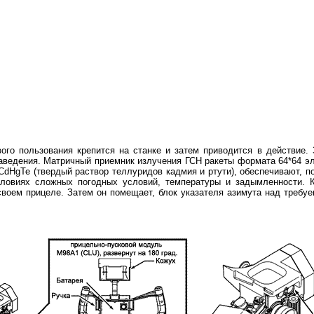
вого пользования кре­пится на станке и затем приводится в действие
наведения. Матричный приемник излучения ГСН ракеты формата 64*64 эл
CdHgTe (твердый раствор теллуридов кадмия и ртути), обеспечивают, п
ловиях сложных погодных условий, температуры и задымленности. К
своем прицеле. Затем он помещает, блок указателя азимута над требуе