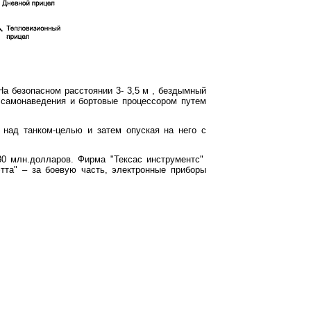
 На безопасном расстоянии 3-
3,5 м
, бездымный
 самонаведения и бортовые процессором путем
 над танком-целью и затем опуская на него с
80 млн.долларов. Фирма "Тексас инструментс"
тта" – за боевую часть, электронные приборы