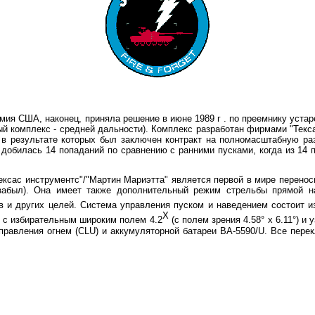
рмия США, наконец, приняла решение в июне
1989 г
. по преемнику уста
й комплекс - средней дальности). Комплекс разработан фирмами "Текса
в результате которых был заключен контракт на полно­масштабную раз
 добилась 14 попаданий по сравнению с ранними пусками, когда из 14 
Тексас инструментс"/"Мартин Мариэтта" является первой в мире перено
-забыл). Она имеет также дополнительный режим стрельбы прямой на
 и других целей. Система управления пуском и наведением состоит и
X
а с избира­тельным широким полем 4.2
(с полем зрения 4.58° x 6.11°) и
управления огнем (
CLU
) и аккумуляторной батареи BA-5590/U. Все пере