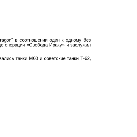
ragon" в соотношении один к одному без
де операции «Свобода Ираку» и заслужил
ались танки М60 и советские танки Т-62,