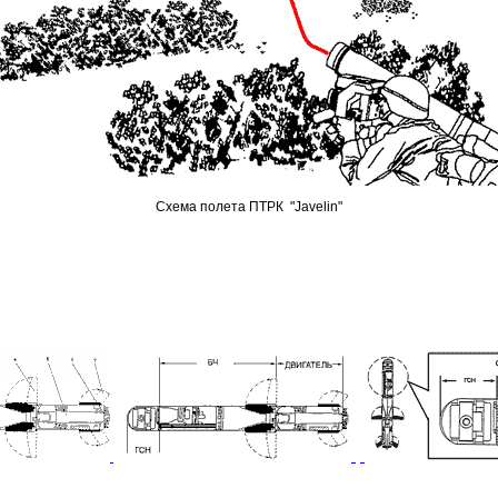
Схема полета
ПТРК
"Javelin"