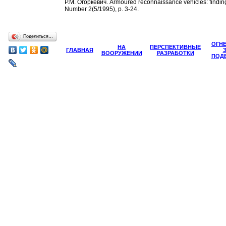
Р.М. Огоркевич.
Armoured reconnaissance vehicles: finding 
Number 2(5/1995),
р
. 3-24
.
Поделиться…
ОГН
НА
ПЕРСПЕКТИВНЫЕ
ГЛАВНАЯ
ВООРУЖЕНИИ
РАЗРАБОТКИ
ПОД