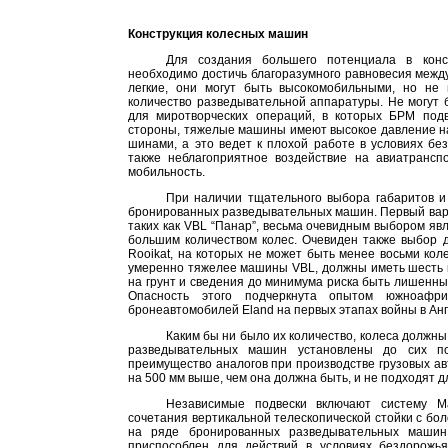
Конструкция колесных машин
Для создания большего потенциала в конс
необходимо достичь благоразумного равновесия между
легкие, они могут быть высокомобильными, но не
количество разведывательной аппаратуры. Не могут
для миротворческих операций, в которых БРМ подв
стороны, тяжелые машины имеют высокое давление н
шинами, а это ведет к плохой работе в условиях б
также неблагоприятное воздействие на авиатранспо
мобильность.
При наличии тщательного выбора габаритов и
бронированных разведывательных машин. Первый вариа
таких как VBL “Панар”, весьма очевидным выбором яв
большим количеством колес. Очевиден также выбор 
Rooikat, на которых не может быть менее восьми коле
умеренно тяжелее машины VBL, должны иметь шесть к
на грунт и сведения до минимума риска быть лишенны
Опасность этого подчеркнута опытом южноафри
бронеавтомобилей Eland на первых этапах войны в Анг
Каким бы ни было их количество, колеса долж
разведывательных машин установлены до сих по
преимущество аналогов при производстве грузовых а
на
500 мм
выше, чем она должна быть, и не подходят д
Независимые подвески включают систему М
сочетания вертикальной телескопической стойки с бо
на ряде бронированных разведывательных машин
приспособлен для действий в условиях бездорожья