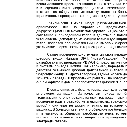
помощью поворота колес. Это использовано фирм
использованием проскальзывания колес в результат
или сцепляющимся дифференциалом. Возможность
отвечает на общеизвестную критику колесных брон
ограниченных пространствах так, как это делают гусе
Трансмиссии Н-типа могут разрабатыватьс
ориентированными на управление, предусматр
дифференциальным механизмом управления, как это с
сочетание с приведением колес в действие с помо
установлены, доводит до максимума возможную ширин
колес, является проблематичным на высоких скорос
увеличивает вероятность потери скорости при движении
Самая последняя конструкция силовой передач
которого входят фирмы GIAТ, “Краус-Маффей”, “М
разработаны по программе VBM/GTK, представляет с
и системы привода Н-типа. Так например, передние 
действие усеченной формой центральной силовой 
“Мерседес-Бенц”. С другой стороны, задние колеса 
зубчатых передач в продольных рычагах, на которых
объем корпуса и давно предпочитается фирмой “Панар”
К сожалению, эта франко-германская компром
многоколесных машин. Их колесный привод мог б
трансмиссий с электродвигателями, размещенными в
последние годы в разработке электрических трансми
мотор” - они еще не достигли этапа, на котором 
машинах. В большой степени это объясняется большим
и, в частности, объемом преобразователей, кото
мощности постоянного тока генераторов, приводимых
электродвигателей.