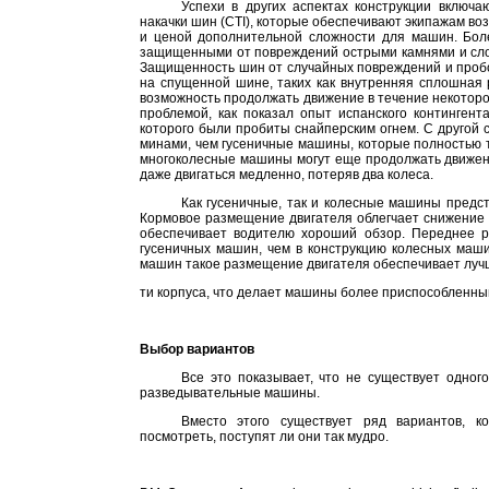
Успехи в других аспектах конструкции включ
накачки шин (CTI), которые обеспечивают экипажам воз
и ценой дополнительной сложности для машин. Бол
защищенными от повреждений острыми камнями и слом
Защищенность шин от случайных повреждений и пробо
на спущенной шине, таких как внутренняя сплошная 
возможность продолжать движение в течение некотор
проблемой, как показал опыт испанского континге
которого были пробиты снайперским огнем. С друго
минами, чем гусеничные машины, которые полностью т
многоколесные машины могут еще продолжать движение
даже двигаться медленно, потеряв два колеса.
Как гусеничные, так и колесные машины предс
Кормовое размещение двигателя облегчает снижение
обеспечивает водителю хороший обзор. Переднее ра
гусеничных машин, чем в конструкцию колесных машин
машин такое размещение двигателя обеспечивает лучш
ти корпуса, что делает машины более приспособленн
Выбор вариантов
Все это показывает, что не существует одног
разведывательные машины.
Вместо этого существует ряд вариантов, к
посмотреть, поступят ли они так мудро.