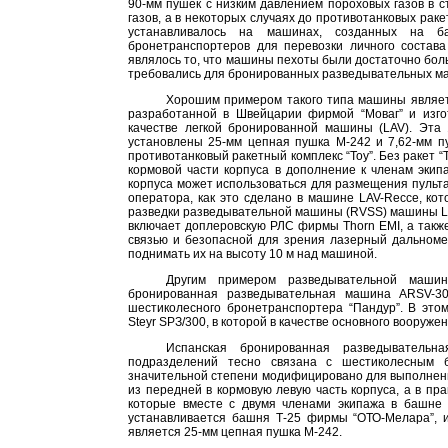
90-мм пушек с низким давлением пороховых газов в с
газов, а в некоторых случаях до противотанковых ра
устанавливалось на машинах, созданных на б
бронетранспортеров для перевозки личного состав
являлось то, что машины пехоты были достаточно бо
требовались для бронированных разведывательных ма
Хорошим примером такого типа машины являет
разработанной в Швейцарии фирмой “Моваг” и изг
качестве легкой бронированной машины (LAV). Эта 
установлены 25-мм цепная пушка М-242 и 7,62-мм п
противотанковый ракетный комплекс “Тоу”. Без ракет 
кормовой части корпуса в дополнение к членам экип
корпуса может использоваться для размещения пульт
оператора, как это сделано в машине LAV-Recce, ко
разведки разведывательной машины (RVSS) машины LA
включает доплеровскую РЛС фирмы Thorn EMI, а такж
связью и безопасной для зрения лазерный дальномер
поднимать их на высоту
10 м
над машиной.
Другим примером разведывательной машин
бронированная разведывательная машина ARSV-30,
шестиколесного бронетранспортера “Пандур”. В это
Steyr SPЗ/300, в которой в качестве основного вооруже
Испанская бронированная разведывательн
подразделений тесно связана с шестиколесным 
значительной степени модифицировано для выполнени
из передней в кормовую левую часть корпуса, а в пр
которые вместе с двумя членами экипажа в башне
устанавливается башня Т-25 фирмы “ОТО-Мелара”, 
является 25-мм цепная пушка М-242.