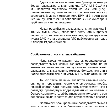
Двумя основными примерами бронированных ра
боевая разведывательная машина (CFV) M-3 США и р
М-3 является фактически такой же, как БМП (IFV) 
размещением двух вместо шести или семи человек в ко
водителю. В других отношениях, БРМ М-3 почти иде
цепной пушкой М-242 в дополнение к 7,62-мм спарен
трубчатыми направляющими.
Новая российская разведывательная машина Б
100-мм пушки 2А70, способной вести огонь против
перевозит трех вместо семи человек, кроме двух чл
пушка 2А42 и она оснащена РЛС наблюдения за полем
и лазерным дальномером.
Соображения относительно габаритов
Использование машин пехоты, модифицирован
разведывательных машин экономит средства на р
некоторых отношениях не достигают оптимальной
разведывательных машин, которые больше, чем они д
более тяжелыми, чем они могли бы быть по отношению
То, что такие машины являются излишне больш
они могут перевозить, кроме членов экипажа, необ
личный состав дает возможность осуществлять как 
разведку, проводимую подразделениями на боевых 
Однако сомнительно, эффективно ли использовать одн
перевозки личного состава для осуществления разведк
Фактически бронированные разведывательные м
всех случаях, места для большего количества чело