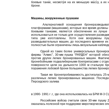
боевые танки, несмотря на их меньшую массу, а их 
брони.
Машины, вооруженные пушками
Альтернативой оснащения бронеразведыва
платформами (машинами), которые все время должны 
боевыми танками, является обеспечение их лучше
использоваться не только для осуществления разведк
типа уже изготовлены. Хотя они вооружены пуш
разведывательных машин, до последнего времени их
полностью были ограничены лишь визуальным наблюд
Одной из таких более универсальных бронир
фирмы “Алвис”, 30-мм пушка “РАРДЕН” которой обес
против других легких бронированных машин. Фактиче
бронебойными подкалиберными боеприпасами с отдел
поверхности цели на дальности
1000 м
стальную бр
поражения лобовой брони большинства легких бронир
Такая же бронепробиваемость достигалась 25-
различных легких бронированных машинах. Послед
Персидского залива
в 1990-
1991 г
.г., где она использовалась на БРМ М-3 С
Российские войска считали свою 30-мм пушку 
оказалась полезной при поддержке миротворческих оп