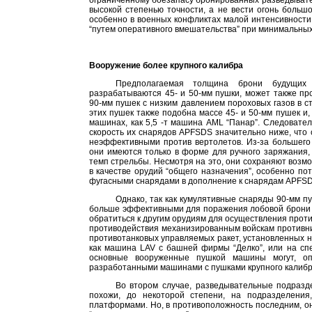
ограниченному боезапасу бронированных разведывател
высокой степенью точности, а не вести огонь больш
особенно в военных конфликтах малой интенсивности
“путем оперативного вмешательства” при минимальны
Вооружение более крупного калибра
Предполагаемая толщина брони будущих 
разрабатываются 45- и 50-мм пушки, может также п
90-мм пушек с низким давлением пороховых газов в 
этих пушек также подобна массе 45- и 50-мм пушек и, 
машинах, как 5,5 -т машина AML “Панар”. Следовате
скорость их снарядов APFSDS значительно ниже, что
неэффективными против вертолетов. Из-за большего
они имеются только в форме для ручного заряжания, 
темп стрельбы. Несмотря на это, они сохраняют воз
в качестве орудий “общего назначения”, особенно по
фугасными снарядами в дополнение к снарядам APFSD
Однако, так как кумулятивные снаряды 90-мм п
больше эффективными для поражения лобовой брони 
обратиться к другим орудиям для осуществления прот
противодействия механизированным войскам противни
противотанковых управляемых ракет, установленных 
как машина LAV с башней фирмы “Делко”, или на сп
основные вооруженные пушкой машины могут, оп
разработанными машинами с пушками крупного калибр
Во втором случае, разведывательные подраз
похожи, до некоторой степени, на подразделени
платформами. Но, в противоположность последним, о