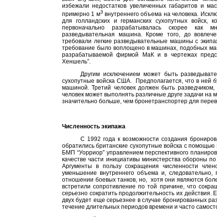
избежали недостатков увеличенных габаритов и ма
3
примерно
1 м
внутреннего объема на человека. Искл
для голландских и германских сухопутных войск, 
первоначально разрабатывалась скорее как м
разведывательная машина. Кроме того, до вовлеч
требовали легкие разведывательные машины с экипаж
требование было воплощено в машинах, подобных ма
разрабатываемой фирмой МаК и в чертежах предс
Хеншель”.
Другим исключением может быть разведывате
сухопутные войска США.
Предполагается, что в ней 
машиной. Третий человек должен быть разведчиком, 
человек может выполнять различные друге задачи на м
значительно больше, чем бронетранспортер для перево
Численность экипажа
С 1992 года к возможности создания брониро
обратились британские сухопутные войска с помощью
БМП “Уорриор” управлением перспективного планир
качестве части инициативы министерства обороны по
Аргументы в пользу сокращения численности член
уменьшение внутреннего объема и, следовательно,
отношении боевых танков, но,
хотя они являются бол
встретили сопротивление по той причине, что сокра
серьезно сократить продолжительность их действия. Е
двух будет еще серьезнее в случае бронированных ра
течение длительных периодов времени и часто самост