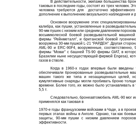
В действительности, экипажи большинства бро
таковых в последние годы, состоят из трех человек. Эт
человека требуются для
достаточно эффективного
дополнение к выполнению визуального наблюдения и р
Основное вооружение этих специализированных
калибра, как пушки, установленные в разведыватель
90-мм пушек с низким или средним давлением пороховы
восьмиколесной боевой разведывательной машиной 
фирмы “Рейнметалл”, и британской боевой гусеничн
вооружена 30-мм пушкой L-21 “РАРДЕН”. Другая сторо
AML-90 и ERC-90F4, вооруженные, соответственно, 
фирмы “Моваг” с башней TS-90 фирмы GIAT, в которо
Бразилии ныне несуществующей фирмой Engesa), кото
газов в стволе.
Когда в 1960-х годах впервые были введены 
обеспечивали бронированные разведывательные ма
машин такого же типа и незащищенных целей, но
кумулятивные снаряды могли пробивать броню толщ
времени. Более того, их можно было устанавливать в
5,5 т.
Следовательно, бронеавтомобиль AML-90 мог и
применялся как таковая в
1970-е годы французскими войсками в Чаде, а в прои
первых этапах войны в Анголе. Однако, так как бое
защиты, 90-мм пушки с низким давлением порохов
эффективности.