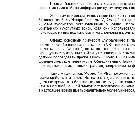
Первые бронированные разведывательные машин
эффективными в сборе информации путем визуального
Хорошим примером очень легкой бронированной
бронеавтомобиль “Феррет” фирмы “Даймлер”, четырех
7,62-мм пулеметом, установленным в башне. Всег
британских сухопутных войск, хотя они использова
некоторые из них недавно были установлены дизельны
Однако основным примером ультралегкого тип
время легкая бронированная машина VBL, производим
легче машины “Феррет”, но может все же перевози
Французские сухопутные войска уже приобрели 584 ма
должны последовать другие заказы. Около 100 из им
французскому контингенту сил
Объединенных Наций; 
некоторыми африканскими странами, говорящими на ф
Такие машины, как “Феррет” и VBL, несомненн
взаимодействия и связь. Но их разведывательные в
дневное время, что больше не считается достаточн
или небольшой башней “Моваг” с тепловизионной кам
в настоящее время иметь значительно более универс