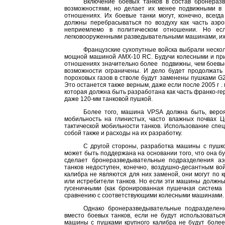
Включение боевых танков в состав бронераз
возможностями, но делает их менее подвижными в 
отношениях. Их боевые танки могут, конечно, всегд
должны перебрасываться по воздуху как часть аэро
неприемлемо в политическом отношении. Но ес
легковооруженными разведывательными машинами, их 
Французские сухопутные войска выбрали неско
мощной машиной АМХ-10 RC. Будучи колесными и при 
отношениях значительно более
подвижны, чем боевы
возможности ограничены. И дело будет продолжать 
пороховых газов в стволе будут заменены пушками G2
Это останется также верным, даже если после
2005 г
.
которая должна быть разработана как часть франко-г
даже 120-мм танковой пушкой.
Более того, машина VPSA должна быть, веро
мобильность на глинистых, часто влажных почвах 
тактической мобильности танков. Использование спе
собой также и расходы на их разработку.
С другой стороны, разработка машины с пушко
может быть поддержана на основании того, что она б
сделает бронеразведывательные подразделения аэ
танков недоступен, конечно, воздушно-десантным во
калибра не являются для них заменой, они могут по 
или истребители танков. Но если эти машины должны
гусеничными (как бронированная пушечная система 
сравнению с соответствующими колесными машинами.
Однако бронеразведывательные подразделени
вместо боевых танков, если не будут использоватьс
машины с пушками крупного калибра не будут более