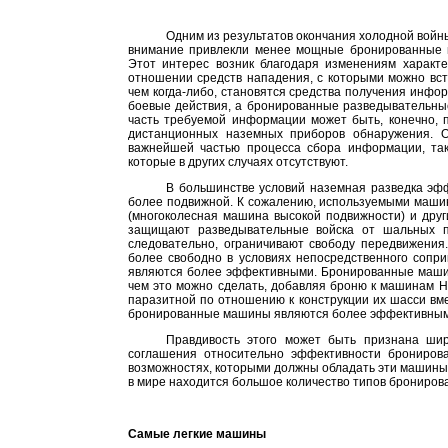
Одним из результатов окончания холодной войны
внимание привлекли менее мощные бронированные 
Этот интерес возник благодаря изменениям характ
отношении средств нападения, с которыми можно вст
чем когда-либо, становятся средства получения инфо
боевые действия, а бронированные разведывательные
часть требуемой информации может быть, конечно, п
дистанционных наземных приборов обнаружения. О
важнейшей частью процесса сбора информации, так 
которые в других случаях отсутствуют.
В большинстве условий наземная разведка эфф
более подвижной. К сожалению, используемыми маши
(многоколесная машина высокой подвижности) и дру
защищают разведывательные войска от шальных пу
следовательно, ограничивают свободу передвижения
более свободно в условиях непосредственного сопри
являются более эффективными. Бронированные маши
чем это можно сделать, добавляя броню к машинам H
паразитной по отношению к конструкции их шасси вме
бронированные машины являются более эффективными
Правдивость этого может быть признана шир
соглашения относительно эффективности брониров
возможностях, которыми должны обладать эти машины, 
в мире находится большое количество типов брониро
Самые легкие машины