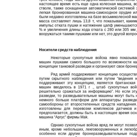
настоящее время есть еще одна колесная машина, во
стволе, также оснащенная автоматической системой
легкая бронированная машина-самоходное орудие ил
были недавно изготовлены на базе восьмиколесной м
масса составляет лишь 13,8 т, что показывает, как
импульс отката пушки и натяжение цапф уменьшаются
% и увеличения длины хода отката с 280 или
305 мм
вооружаться такими пушками или нет, это другой вопро
Носители средств наблюдения
Некоторые сухопутные войска явно показыв
машин пушками самого большого по возможности кал
концепции танковой разведки и организуют свои брон
Ряд армий поддерживает концепцию осуществл
путем скрытного наблюдения или путем “ведения 
поддерживают эту концепцию, является британская 
машин вводилось в
1971 г
., штаб сухопутных вой
решительно сражаться за информацию”. Но если эт
разведки, то разведывательные машины могут быть 
немного больше платформ для аппаратуры разведки,
самообороны от второстепенных средств нападения. 
изготовлены для перевозки комплексов датчиков 
предполагается, должны быть в настоящее время осн
машина “Аргус” фирмы Маk.
Однако сухопутные войска вряд ли могут позв
иным, кроме небольших, лекговооруженных и легкоб
особенно если другие бронеразведывательные под