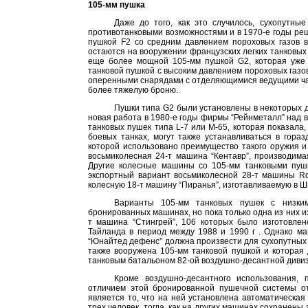
105-мм пушка
Даже до того, как это случилось, сухопутн
противотанковыми возможностями и в 1970-е годы р
пушкой F2 со средним давлением пороховых газов 
остаются на вооружении французских легких танковых
еще более мощной 105-мм пушкой G2, которая уже 
танковой пушкой с высоким давлением пороховых газо
оперенными снарядами с отделяющимися ведущими час
более тяжелую броню.
Пушки типа G2 были установлены в некоторых 
новая работа в 1980-е годы фирмы “Рейнметалл” над 
танковых пушек типа L-7 или М-65, которая показала,
боевых танках, могут также устанавливаться в гора
которой использовано преимущество такого оружия и
восьмиколесная 24-т машина “Кентавр”, производим
Другие колесные машины со 105-мм танковыми пуш
экспортный вариант восьмиколесной 28-т машины R
колесную 18-т машину “Пиранья”, изготавливаемую в 
Варианты 105-мм танковых пушек с низким
бронированных машинах, но пока только одна из них из
т машина “Стингрей”, 106 которых было изготовле
Тайланда в период между 1988 и
1990 г
. Однако ма
“Юнайтед дефенс” должна произвести для сухопутных
также вооружена 105-мм танковой пушкой и которая 
танковым батальоном 82-ой воздушно-десантной дивиз
Кроме воздушно-десантного использования,
отличием этой бронированной пушечной системы о
является то, что на ней установлена автоматическая
трех человек, тогда
как на других машинах сохранены э