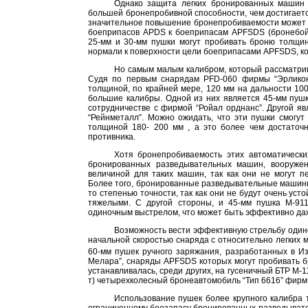
Однако защита легких бронированных машин 
большей бронепробивной способности, чем достигаетс
значительное повышение бронепробиваемости может б
боеприпасов APDS к боеприпасам APFSDS (бронебой
25-мм и 30-мм пушки могут пробивать броню толщи
нормали к поверхности цели боеприпасами APFSDS, к
Но самым малым калибром, который рассматри
Судя по первым снарядам PFD-060 фирмы “Эрликон
толщиной, по крайней мере,
120 мм
на дальности
10
большие калибры. Одной из них является 45-мм пуш
сотрудничестве с фирмой “Ройал орднанс”. Другой я
“Рейнметалл”. Можно ожидать, что эти пушки смог
толщиной 180-
200 мм
, а это более чем достаточ
противника.
Хотя бронепробиваемость этих автоматически
бронированных разведывательных машин, вооружен
величиной для таких машин, так как они не могут п
Более того, бронированные разведывательные машин
то степенью точности, так как они не будут очень ус
тяжелыми. С другой стороны, и 45-мм пушка М-91
одиночным выстрелом, что может быть эффективно даж
Возможность вести эффективную стрельбу один
начальной скоростью снаряда с относительно легких
60-мм пушек ручного заряжания, разработанных в И
Мелара”, снаряды APFSDS которых могут пробивать
устанавливалась, среди других, на гусеничный БТР М-11
т) четырехколесный бронеавтомобиль “Тип
6616”
фирм 
Использование пушек более крупного калибра 