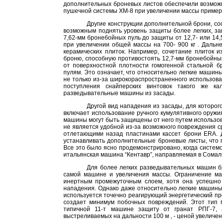
дополнительных броневых листов обеспечили возможн
пушечной системы ХМ-8 при увеличении массы примерно
Другие конструкции дополнительной брони, с
возможным поднять уровень защиты более легких, з
7,62-мм бронебойных пуль до защиты от 12,7- или 14
при увеличении общей массы на 700-
900 кг
. Дальне
керамических плиток. Например, сочетание плиток 
броню, способную противостоять 12,7-мм бронебойны
от поверхностной плотности гомогенной стальной б
пулям. Это означает, что относительно легкие машин
не только из-за широкораспространенного использова
поступления снайперских винтовок такого же к
разведывательные машины из засады.
Другой вид нападения из засады, для котор
включает использование ручного кумулятивного оружи
машины могут быть защищены от него путем использов
не является удобной из-за возможного повреждения 
отлетающими назад пластинами кассет брони ERA. Д
устанавливать дополнительные броневые листы, что
Все это было ясно продемонстрировано, когда систе
итальянская машина “Кентавр”, направляемая в Сомал
Для более легких разведывательных машин б
самой машине и увеличения массы. Ограничение ма
инертным промежуточным слоем, хотя она успешно 
нападения. Однако даже относительно легкие машины
используется точечно реагирующий энергетический п
создает минимум побочных повреждений. Этот тип
типичной 11-т машине защиту от гранат РПГ-7, 
выстреливаемых на дальности
100 м
, - ценой увеличе