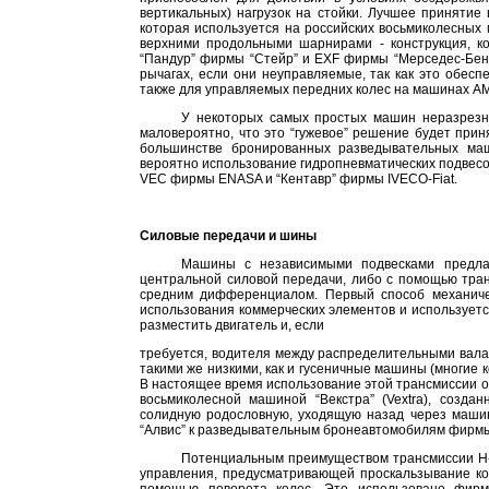
вертикальных) нагрузок на стойки. Лучшее принятие 
которая используется на российских восьмиколесных
верхними продольными шарнирами - конструкция, к
“Пандур” фирмы “Стейр” и ЕХF фирмы “Мерседес-Бенц
рычагах, если они неуправляемые, так как это обесп
также для управляемых передних колес на машинах A
У некоторых самых простых машин неразрезн
маловероятно, что это “гужевое” решение будет при
большинстве бронированных разведывательных ма
вероятно использование гидропневматических подвес
VEC фирмы ENASA и “Кентавр” фирмы IVECO-Fiat.
Силовые передачи и шины
Машины с независимыми подвесками предла
центральной силовой передачи, либо с помощью тра
средним дифференциалом. Первый способ механиче
использования коммерческих элементов и используетс
разместить двигатель и, если
требуется, водителя между распределительными вала
такими же низкими, как и гусеничные машины (многие
В настоящее время использование этой трансмиссии 
восьмиколесной машиной “Векстра” (Vextra), созд
солидную родословную, уходящую назад через маши
“Алвис” к разведывательным бронеавтомобилям фирмы
Потенциальным преимуществом трансмиссии Н-т
управления, предусматривающей проскальзывание кол