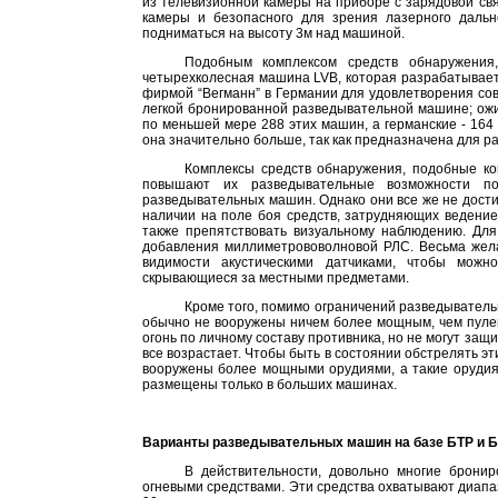
из телевизионной камеры на приборе с зарядовой св
камеры и безопасного для зрения лазерного дальн
подниматься на высоту 3м над машиной.
Подобным комплексом средств обнаружения,
четырехколесная машина LVB, которая разрабатывает
фирмой “Вегманн” в Германии для удовлетворения сов
легкой бронированной разведывательной машине; ожид
по меньшей мере 288 этих машин, а германские - 16
она значительно больше, так как предназначена для ра
Комплексы средств обнаружения, подобные ко
повышают их разведывательные возможности п
разведывательных машин. Однако они все же не достиг
наличии на поле боя средств, затрудняющих ведение
также препятствовать визуальному наблюдению. Дл
добавления миллиметрововолновой РЛС. Весьма жел
видимости акустическими датчиками, чтобы мож
скрывающиеся за местными предметами.
Кроме того, помимо ограничений разведывател
обычно не вооружены ничем более мощным, чем пулем
огонь по личному составу противника, но не могут защ
все возрастает. Чтобы быть в состоянии обстрелять
вооружены более мощными орудиями, а такие орудия,
размещены только в больших машинах.
Варианты разведывательных машин на базе БТР и 
В действительности, довольно многие брон
огневыми средствами. Эти средства охватывают диапа