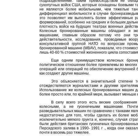
подразделениями. Таким превосходством не обла
сухопутных войск США, которые оснащены боевыми та
не являются более мобильными, чем тяжелые танк
дифференциал мобильности в случае бронеразведыв
это позволяет им выполнять более эффективные р
формирований, особенно на средних и больших дально
плотность войск на будущих театрах военных дейст
Колесные бронированные машины обладают и эко
машинами, главным образом потому что они тре
действительности, исследования, проводимые во
консультативной группой НАТО по вопросам пром
бронированной машине (MBAV), показали, что стоимо
лишь 40-60 % стоимостей жизненного цикла сопостави
Еще одним преимуществом колесных брони
политическом отношении более приемлемы во многих 
операций или операций по обеспечению внутренней б
как создают другие машины.
Это объясняется в значительной степени 
отождествляются журналистами и другими зрителями
Использование же колесных бронированных машин д
более просто или, по крайней мере, вызывает меньше 
В силу всего этого есть веские соображени
колесными, а не гусеничными машинами. Почти
разведывательных машин по сравнению с танками являе
недостаточно для того, чтобы сделать их более мо
исключительно мягкого грунта и, конечно, случая стр
были действия британских гусеничных бронированны
Персидского залива в 1990-
1991 г
., когда они оказ
почти в восемь раз тяжелее.