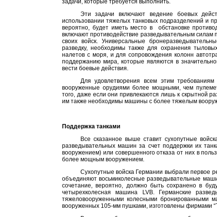
задачи, которые требуется выполнить.
Эти задачи включают ведение боевых дейст
использовании тяжелых танковых подразделений и пр
вероятно, будет иметь место в
обстановке противо
включают противодействие разведывательным силам п
своих войск. Универсальные бронеразведывательны
разведку, необходимы также для охранения тыловых
налетов с моря, и для сопровождения колонн автот
поддержанию мира, которые являются в значительно
вести боевые действия.
Для удовлетворения всем этим требованиям
вооруженные орудиями более мощными, чем пулемет
того, даже если они привлекаются лишь к скрытной ра
им также необходимы машины с более тяжелым воору
Поддержка танками
Все сказанное выше ставит сухопутные войс
разведывательных машин за счет поддержки их тан
вооружением) или совершенного отказа от них в пол
более мощным вооружением.
Сухопутные войска Германии выбрали первое р
объединяют восьмиколесные разведывательные машин
сочетание, вероятно, должно быть сохранено в буд
четырехколесная машина LVB. Германские разве
тяжеловооруженными колесными бронированными ма
вооруженных 105-мм пушками, изготовлены фирмами “Ти