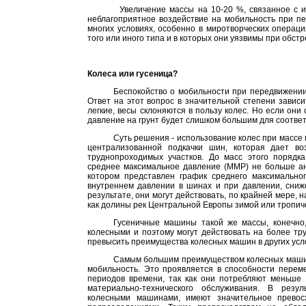
Увеличение массы на 10-20 %, связанное с 
неблагоприятное воздействие на мобильность при п
многих условиях, особенно в миротворческих операц
того или иного типа и в которых они уязвимы при обст
Колеса или гусеница?
Беспокойство о мобильности при передвижении
Ответ на этот вопрос в значительной степени зави
легкие, весы склоняются в пользу колес. Но если он
давление на грунт будет слишком большим для соотве
Суть решения - использование колес при массе
централизованной подкачки шин, которая дает в
труднопроходимых участков. До масс этого поряд
среднее максимальное давление (ММР) не больше ана
котором представлен график среднего максимальн
внутреннем давлении в шинах и при давлении, сниж
результате, они могут действовать, по крайней мере,
как долины рек Центральной Европы зимой или тропиче
Гусеничные машины такой же массы, конечно
колесными и поэтому могут действовать на более тр
превысить преимущества колесных машин в других усло
Самым большим преимуществом колесных машин
мобильность. Это проявляется в способности пере
периодов времени, так как они потребляют меньше
материально-технического обслуживания. В резу
колесными машинами, имеют значительное превос