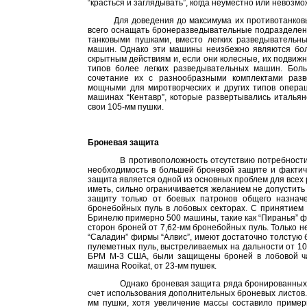
“красться и заглядывать”, когда неуместно или невозмо
Для доведения до максимума их противотанков
всего оснащать бронеразведывательные подразделе
танковыми пушками, вместо легких разведывательн
машин. Однако эти машины неизбежно являются бол
скрытным действиям и, если они колесные, их подвижно
типов более легких разведывательных машин. Боль
сочетание их с разнообразными комплектами раз
мощными для миротворческих и других типов опера
машинах “Кентавр”, которые развертывались италья
свои 105-мм пушки.
Броневая защита
В противоположность отсутствию потребности
необходимость в большей броневой защите и фактич
защита является одной из основных проблем для всех 
иметь, сильно ограничивается желанием не допустить
защиту только от боевых патронов общего назначе
бронебойных пуль в лобовых секторах. С принятием
Бринелю примерно 500 машины, такие как “Пиранья” ф
сторон броней от 7,62-мм бронебойных пуль. Только 
“Саладин” фирмы “Алвис”, имеют достаточно толстую
пулеметных пуль, выстреливаемых на дальности от 1
БРМ М-3 США, были защищены броней в лобовой час
машина Rooikat, от 23-мм пушек.
Однако броневая защита ряда бронированных
счет использования дополнительных броневых листов
мм пушки, хотя увеличение массы составило приме