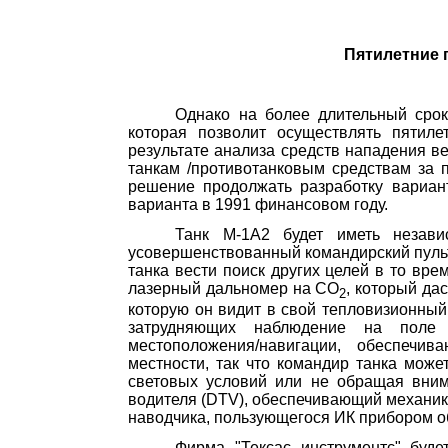
Пятилетние
Однако на более длительный срок
которая позволит осуществлять пятиле
результате анализа средств нападения ве
танкам /противотанковым средствам за 
решение продолжать разработку вариант
варианта в 1991 финансовом году.
Танк М-1А2 будет иметь незави
усовершенствованный командирский пульт
танка вести поиск других целей в то вре
лазерный дальномер на СО
, который да
2
которую он видит в свой тепловизионный 
затрудняющих наблюдение на поле 
местоположения/навигации, обеспеч
местности, так что командир танка може
световых условий
или
не обращая внима
водителя (
DTV
), обеспе­чивающий механик
наводчика, пользующегося ИК прибором о
Фирма "
Тексас
инструментс
" буде