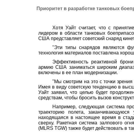
Приоритет в разработке танковых боеп
Хотя Уайт считает, что с принят
лидером в области танковых боеприпасов
США представляет совет­ский снаряд кине
"Эти типы снарядов являются фу
технология материалов поставлена хорош
Эффективность реактивной брони
армию США заниматься широким диапазо
включены в ее план модернизации.
"Мы смотрим на это с точки зрения
Имея в виду советскую тенденцию в высш
Уайт заявил, что целью будет продолж
средствам, чтобы бросить вызов конструкт
Например, следующая система прот
траекторию полета, заканчивающуюся
находящаяся в нас­тоящее время в стади
сверху. Ракетная система залпового огн
(
MLRS
TGW
) также будет действовать в т