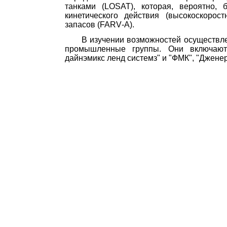
танками (
LOSAT
), которая, вероятно, 
кинетического действия (вы­сокоскор
запасов (
FARV
-
A
).
В изучении возможностей осуществле
п
po
мышлeнныe
группы. Они включа
дайнэмикс
ленд
системз
" и "ФМК", "
Джене