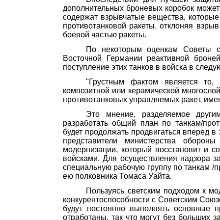
дополнительных броневых коробок может 
содержат взрывчатые вещества, которые 
противотанковой ракеты, отклоняя взрыв
боевой частью ракеты.
По некоторым оценкам Советы о
Восточной Германии реактивной броне
поступление этих танков в войска в следу
"Грустным фактом является то,
композитной или керамической многослой
противотанко­вых управляемых ракет, име
Это мнение, разделяемое други
разработать общий план по танкам/прот
будет продолжать продвигаться вперед в
представители министерства обороны
модернизации, который восстановит и со
войсками. Для осуществления надзора з
специальную рабочую группу по танкам /п
ею полковника Томаса Уайта.
Пользуясь светским подходом к мо
конкурентоспособности с Советским Сою
будут постоянно выполнять основные п
отработаны, так что могут без больших з