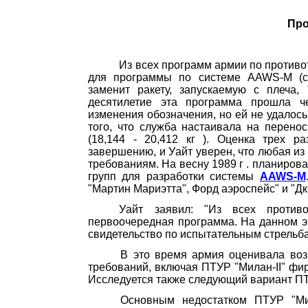
Про
Из всех программ армии по против
для программы по системе
AAWS
-
M
(
заменит ракету, запускаемую с плеча,
десятилетие эта программа прошла ч
изменения обозначения, но ей не удалос
того, что служба настаивала на перен
(18,144 -
20,412 кг
). Оценка трех раз
завершению, и Уайт уверен, что любая из
требованиям. На весну
1989 г
. планиров
групп для разработки системы
AAWS-M
"Мартин
Мариэтта
", Форд
аэроспейс
" и "
Дк
Уайт заявил: "Из всех против
первоочередная программа. На данном эт
свидетельство по испытательным стрельба
В это время армия оценивала во
требований, включая ПТУР "Милан-
II
" фи
Исследуется также следующий вариант ПТ
Основным недостатком ПТУР "Ми