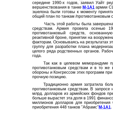
середине 1990-х годов, заявил Уайт р
вершенствования в танке
М-1А1
армии США
эшелона были готовы к моменту принятия
общий план по танкам /противотанковым с
Часть этой работы была завершена
средствам. Армия провела осенью 19
противотанко­вый
средств, основанную
реактивной броне, принятии на вооружен
факторам. Основываясь на результатах э
группу для разработки плана модернизац
целого ряда родственных ор­ганов. Рабо
года.
Так как в целевом меморандуме п
противотанковым средствам и в то же
обороны и Конгрессом этих программ при 
прочную позицию.
Традиционно армия затратила бол
противотанковым средствам. В запросе 
млрд. долла­ров из армейских фондов пр
больше вырастет эта доля в 1991 финанс
миллионов долла­ров для приобретения
приобретения 448 танков "Абрамс"
М-1А1
.