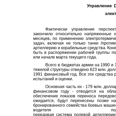
Управление
элек
Фактически управление перспект
закончило относительно напряженные и
месяцев, по применению электротермич
задач, включая не только танки /проти
артиллерию и корабельные средства. Ко­н
быть в рас­поряжении рабочей группы п
или начале марта текущего года.
Всего в бюджетах армии на 1990 и
тяжелой структуры отведено 623 млн. долл
1991 финан­совый год. Все эти средства 
испытаний и оценки.
Основная часть их - 179 млн. долл
финансовом году - отводится на обла
обеспечение показов переноса передово
ожидается, будут перенесены позже н
бронированного семейства боевых машин,
водителя
по
передовая система полевой артиллери