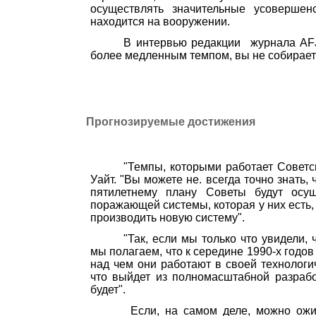
осуществлять зна­чительные усоверше
находится на вооружении.
В интервью редакции
журнала
AF
более медленным темпом, вы не собирае­т
Прогнозируемые достижения
"Темпы, которыми работает Советск
Уайт. "Вы можете не
.
в
сегда точно знать,
пятилетнему плану Советы будут осущ
поражающей системы, которая у них есть,
производить новую систему".
"Так, если мы только что увидели, 
мы полагаем, что к середине 1990-х годов 
над чем они работают в своей технологи
что выйдет из полномасштаб­ной разрабо
будет".
Если, на самом деле, можно ожид