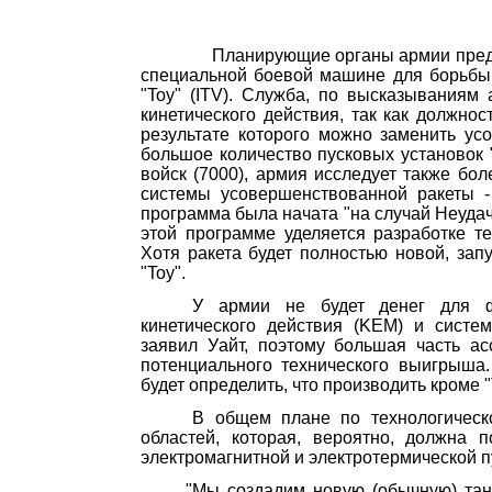
Планирующие органы армии предв
специальной боевой машине для борьбы 
"
Toy
" (
ITV
). Служба, по высказываниям 
кинетического действия, так как должно
результате которого можно заменить у
большое количество пусковых установок 
войск (7000), армия исследует также бо
системы усовершенствованной ракеты -
программа была начата "на случай Неудач
этой программе уделяется разработке т
Хотя ракета будет полностью новой, зап
"
Toy
".
У армии не будет денег для ф
кинетического действия (
KEM
) и систе
заявил Уайт, поэтому большая часть а
потенциального технического выигрыша
будет определить, что производить кроме 
В общем плане по технологическо
областей, которая, вероятно, должна п
электромагнитной и электротермической п
"Мы создадим новую (обычную) тан