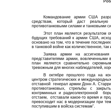
Роб
Командование армии США разра
средствам, который даст реальную
противотанковыми силами и танко­выми с
Этот план является результатом 
будущих требований к армии США, исхо­д
основано на том, что в течение последни
в танковой войне как количественное, так 
Заявка армии на ассигновани
представителями армии, вовлеченными в 
план является срав­нительно скромны
тревожным для многих наблюдателей, хор
В октябре прошлого года на кон
центром стратегических и международны
отставной
генерал армии Донн А.
Старр
противотанковых, стрельбы с закрыты
контрминных
и радиоэлектронной
бор
отстаем,
отставали какое-то время и пр
превосходит нас
в модернизации при тем
поступившим в войска
системам".