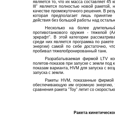
является то, что их масса составляет
45 к
III
" является полностью новой ракетой, 
качестве промежуточного решения. В рез
кото­рая предполагает лишь принятие
действия без большой работы над остальн
Несколько на более длительны
противотанкового оружия - тяжелой (
A
эркрафт
". В этой категории рассматрив
среди них является программа по ракете 
энергии) самой по себе достаточно, ч
пробивал тяжелобронированный танк.
Разрабатываемая фирмой
LTV
кон
полетов-показов при запуске с земли под 
показам варианта,
HVM
для запуска с воз
запуска с земли.
Ракеты
HVM
, показанные фирмо
обеспечивающую им огромную энергию, у
сравне­ния ракета "
Toy
" летит со скоростью
Ракета кинетическог