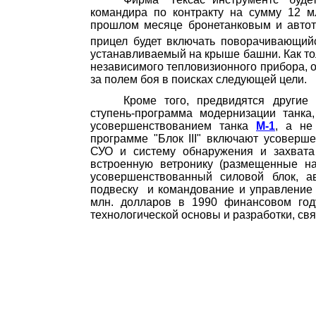
командира по контракту на сумму 12 м
прошлом месяце бронетанковым и автот
прицел будет включать поворачивающий
устанавливаемый на крыше башни. Как то
неза­висимого тепловизионного прибора, 
за полем боя в поисках следующей цели.
Кроме того, предвидятся другие
ступень-программа модернизации танка
усовершенствованием танка
М-1
, а не
программе "
Блок
III
" включают усоверш
СУО и систему обнаружения и захвата
встроенную ветронику (размещенные н
усовершенствованный силовой блок, а
подвеску
и командование и управление
млн. долларов в 1990 финансовом год
технологической основы и разработки, с