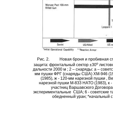
Рис. 2.
Новая броня и пробивная с
о
защита: фронтальный сектор ±30
листов
дальности
2000 м
; 2 – снаряды: а – совет
мм пушки ФРГ (снаряды США) ХМ-946 (199
(1985), ж - 120-мм нарезной пушки
,
Ве
нарезной пушки М-833 НАТО (1983), к -
участниц Варшавского Договора;
экспериментальные
США; 6 - советские та
обедненный уран; *начальный ср