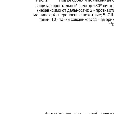
Рис. 1.
Новая броня и пониженная б
о
защита: фронтальный
сектор ±30
листо
(независимо от дальности); 2 - против
машинах; 4 - переносные пехотные; 5 -США:
танки; 10 - танки союзников; 11 - амери
**
Впоследствии для лучшей защиты