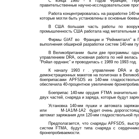
С конца 1980 -
х
годов Франция, Герм
правительственные научно-исследовательские про
Работа концентрировалась на разработке 140-м
которые могли быть установлены в основные боевы
В США большая часть работы по воору
промышленность США работала над метательным з
Фирмы
GIAT
во
Франции и “
Рейнметалл
” в 
выполнения обширной разработки систем 140-мм пу
В Великобритании
были две программы: одн
управлением
DRA
, основная работа по ней велась
“
Ройал
орднанс
” и проводилась с 1989 по 1993 год.
К началу
1993 г
. управление
DRA
и фи
демонстрационных макетов на полигонах в Великоб
боеприпасами
APFSDS
из 140-мм гладкоствольн
обеспечила 40-процентное увеличение
бронепробив
Боеприпас 140-мм орудия
FTMA
значительно 
двух частей, снаряда и заряда, которые будут зар
Установка 140-мм пушки и автомата заряжа
или
М-1А1/М-1А2
будет очень дорогостоящ
автомат заряжания для 120-мм гладкоствольной пу
Предполагается, что снаряды
APFSDS
, выст
систем
FTMA
, будут типа снаряда с сердечник
бронепробиваемости
.