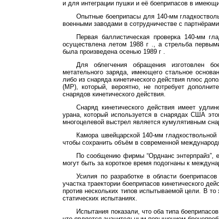
и для интеграции пушки и её боеприпасов в имеющ
Опытные боеприпасы для 140-мм гладкоствол
военными заводами в сотрудничестве с партнёрами 
Первая баллистическая проверка 140-мм гла
осуществлена летом
1988 г
., а стрельба первым
была произведена осенью
1989 г
.
Для облегчения обращения изготовлен бо
метательного заряда, имеющего стальное основа
либо из снаряда кинетического действия плюс до
(МР), который, вероятно, не потребует дополни
снарядов кинетического действия.
Снаряд кинетического действия имеет удлин
урана, который используется в снарядах США этог
многоцелевой выстрел является кумулятивным сн
Камора швейцарской 140-мм гладкоствольной 
чтобы сохранить объём в современной международн
По сообщению фирмы “
Орднанс
энтерпрайз
”,
могут быть за короткое время подогнаны к междуна
Усилия по разработке в области боеприпасо
участка траектории боеприпасов кинетического дей
против нескольких типов испытываемой цели. В то
статических испытаниях.
Испытания показали, что оба типа боеприпас
что является значительным повышением
бронепроб