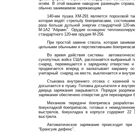
огнём. В этой машине наводчик размещён справа,
обычно занимаемом
заряжающим
.
140-мм пушка ХМ-291 является пороховой та
которая ведёт стрельбу боеприпасами,
состояшим
раза больше дульной энергии стандартной 120-м
М-1А2 “
Абрамс
”. Орудие оснащено теплоизолиру
стандартного 120-мм орудия М-256.
При простой замене ствола, которая занима
цельными обычными и перспективными боеприпаса
Во время действия системы
автоматическ
сухопутных войск США, распознаётся выбранный т
снаряд, перемещается к зарядному отверстию и
продвигается вперед и захватывает закраину ос
унитарный
снаряд на месте, выключается и внутре
Стыковка внутреннего отсека с казенной
досылается в пушку. Головка
досылателя
и внутре
дверца заряжания закрывается. Порядок
разряжа
заряжания обеспечено отверстие для перезарядки 
Механизм передачи боеприпаса разработа
боеукладкой
боеприпасов, готовых к немедленному
выстрелов,
боеукладка
в корпусе содержит 22 1
выстрела.
Автоматическое заряжание происходит при
“
Брансуик
дефенс
”.