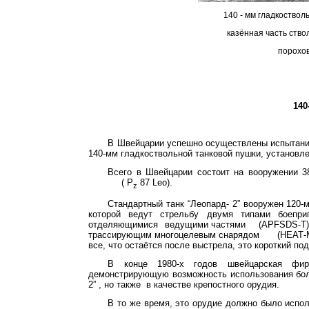
140 - мм гладкоство
казённая часть ство
порохо
140
В Швейцарии успешно осуществлены испытания
140-мм гладкоствольной танковой пушки, установле
Всего в Швейцарии состоит на вооружении 3
(
P
87
Leo
).
z
Стандартный танк “Леопард-
2”
вооружен 120-м
которой ведут стрельбу двумя типами боепр
отделяющимися
ведущими частями
(
APFSDS
-
T
трассирующим многоцелевым снарядом
(НЕАТ-
все, что остаётся после выстрела, это короткий по
В конце 1980-х годов швейцарская фи
демонстрирующую возможность использования бол
2”
, но также
в качестве крепостного орудия.
В то же время, это орудие должно было испо