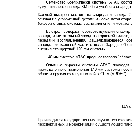
Семейство боеприпасов системы
АТАС
состои
кумулятивного снаряда ХМ-965 и учебного снаряда
Каждый выстрел состоит из снаряда и заряда. З
основания укороченной детали и блока детонатора
боковой стенки, системы воспламенения и метатель
Выстрел содержит соответствующий снаряд, 
заряда, и метательный заряд в сгораемой гильзе,
передачи воспламенения. Защёлкивающееся сое
снаряда из казенной части ствола. Заряды обес
энергия стандартной 120-мм системы.
140-мм системе
АТАС
предшествовала “лёгкая 
Опытные образцы системы
АТАС
проходят 
промышленного применения 140-мм системы перспе
области оружия сухопутных войск США (
ARDEC
).
140 
Производится государственным научно-техническим
перспективных и модернизации существующих тан