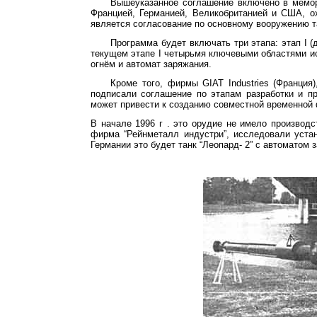
Вышеуказанное соглашение включено в мемо
Францией, Германией, Великобританией и США, 
является согласование по основному вооружению т
Программа будет включать три этапа: этап
I
(д
текущем этапе
I
четырьмя ключевыми областями ис
огнём и автомат заряжания.
Кроме того, фирмы
GIAT
Industries
(Франция),
подписали соглашение по этапам разработки и п
может привести к созданию совместной временной
В начале
1996 г
. это орудие не имело производс
фирма “
Рейнметалл
индустри
”, исследовали уст
Германии это будет танк “Леопард-
2”
с автоматом з