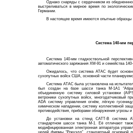
Однако снаряды с сердечником из
обедненнно
выстреливаться в мирное время по экологическ
Германии.
В настоящее время имеются опытные образцы э
Система 140-мм пе
Система 140-мм гладкоствольной перспективн
автоматического заряжания ХМ-91 и семейства 140
Ожидалось, что система
АТАС
будет основн
сухопутных войск США, основной части планируем
Система
АТАС
была установлена на испытател
был создан на базе шасси танка М-1А1 “
Абр
объединенную систему силовой установки (
AIP
ветроники
сухопутных войск,
многодатчиковый
при
ADA
систему управления огнём, лёгкую гусеницу
химическом нападении, систему коллективной за
противодействия, приборами обнаружения угрозы 
До установки на стенд САТТ-В система
А
стандартном шасси танка М-1. Её отличают так
модифицированная электронная аппаратура управ
целей фирмы “
Рокуэлл
”, стандартный основной 