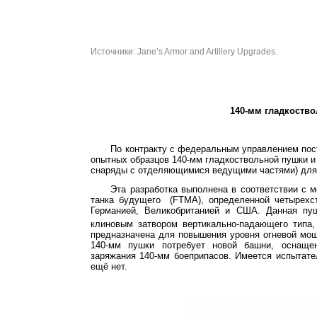
Источники
: Jane’s Armor and Artillery Upgrades.
140-мм гладкоств
По контракту с федеральным управлением пос
опытных образцов 140-мм гладкоствольной пушки 
снаряды с отделяющимися ведущими частями) для
Эта разработка выполнена в соответствии с 
танка будущего
(
FTMA
), определенной четырех
Германией, Великобританией и США. Данная пу
клиновым затвором вертикально-падающего типа,
предназначена для повышения уровня огневой мо
140-мм пушки потребует новой башни, оснаще
заряжания 140-мм боеприпасов. Имеется испытате
ещё нет.