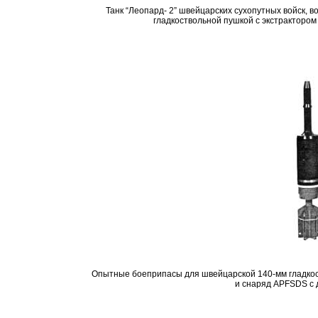
Танк “Леопард-
2”
швейцарских сухопутных войск, в
гладкоствольной пушкой с экстракторо
Опытные боеприпасы для швейцарской 140-мм гладкост
и снаряд
АР
FSDS с 