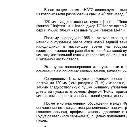
В настоящее время в НАТО используется шир
из которых были разработаны свыше 40 лет назад.
120-мм гладкоствольная пушка (танков “Лео
(танков “
Чифтен
“ и «Челленджер-1“/“Челленджер-2
серии М-60);
90-мм нарезные пушки (танков М-47 и 
Поэтому в середине
1988 г
. четыре страны, 
начали обсуждение разработки новой единой та
находящихся в настоящее время на вооруже
взаимопонимании при разработке новой танковой пу
мм гладкоствольной пушки не касается её общего к
и казенной части ствола.
Эта пушка запланирована для установки в т
оснащен
ия ею о
сновных боевых танков, находящихс
Соединенные Штаты уже производили выстрелы
лёгкой, ни 120-мм
(
см, раздел о США) и известно,
140-мм гладкоствольную пушку бывшему управлен
для этой пушки изготовлены фирмой “
Ройал
ордна
мм системы перспективной танковой пушки, дополн
После многочисленных обсуждений между Фр
соглашение по стандартизации ключевых параметро
гладкоствольная), профиль каморы, давление в 
будут раздельного заряжания), с целью получения 
пушек.